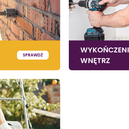
WYKOŃCZEN
SPRAWDŹ
WNĘTRZ