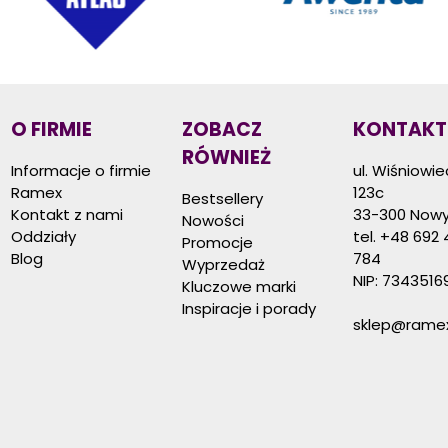
O FIRMIE
ZOBACZ
KONTAKT
RÓWNIEŻ
Informacje o firmie
ul. Wiśniowi
Ramex
123c
Bestsellery
Kontakt z nami
33-300 Nowy
Nowości
Oddziały
tel.
+48 692 
Promocje
Blog
784
Wyprzedaż
NIP: 7343516
Kluczowe marki
Inspiracje i porady
sklep@ramex