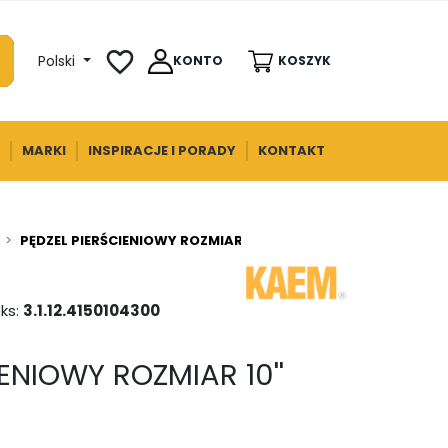
favorite_border
Polski
KONTO
KOSZYK
MARKI
INSPIRACJE I PORADY
KONTAKT
PĘDZEL PIERŚCIENIOWY ROZMIAR 10'' KAEM
ks:
3.1.12.4150104300
IENIOWY ROZMIAR 10''