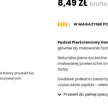
8,49 ZŁ
brutto
W MAGAZYNIE P
Pędzel Pierścieniowy Ha
głównie do malowania farb
Naturalna jasna szczecina 
malowanej powierzchni or
farby.
a kolory produktów
zeczywistych.
Dodatek poliestru zawart
czyszczenia pędzla - wiel
Przewiń do pełnej specy