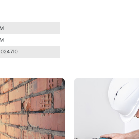
MM
MM
-024710