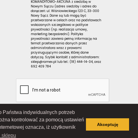
KOMANDYTOWO-AKCYJNA z siedzibą w
Nowym Sączu (adres siedziby i adres do
doręczeń: ul. Wiśniowieckiego 123 C, 33-300
Nowy Sącz. Dane są lub mogą być
przetwarzane w celach oraz na podstawach
wskazanych szczegółowo w polityce
prywatności (np. realizacja umowy,
marketing bezpośredni). Polityka
prywatności zawiera pełną informację na
temat przetwarzania danych przez
administratora wraz z prawami
przysługującymi osobie, której dane
dotyczą. Szybki kontakt z administratorem:
sklep@ramex.pl lub tel.: (18) 444-14-04, oraz
692 409 784
 do Państwa indywidualnych potrzeb
Wiśniowieckiego 123 C, 33-300 Nowy Sącz); wpisana do Rejestru
ąd Rejonowy dla Krakowa-Śródmieścia w Krakowie, XII Wydział
można kontrolować za pomocą ustawień
 7343516936; REGON: 122671197
Akceptuję
nternetowej oznacza, iż użytkownik
i sklepu