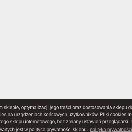
ym sklepie, optymalizacji jego treści oraz dostosowania sklepu
TOWO-AKCYJNA z siedzibą w Nowym Sączu (adres siedziby i adres do doręczeń: ul. 
S 0000434051; sąd rejestrowy, w którym przechowywana jest dokumentacja spółki: S
kies na urządzeniach końcowych użytkowników. Pliki cookies 
ru Sądowego; kapitał zakładowy w wysokości: 10 050 000 zł, w całości opłacony; NIP:
szego sklepu internetowego, bez zmiany ustawień przeglądarki i
artych jest w polityce prywatności sklepu.
polityka prywatnośc
Proudly designed by
Wszystkie prawa zastrzeżone