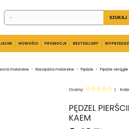
SZUKAJ
CJALNE
NOWOŚCI
PROMOCJE
BESTSELLERY
WYPRZEDAŻ
soria malarskie
Narzędzia malarskie
Pędzle
Pędzle okrągłe
Oceny:
|
Inde
PĘDZEL PIERŚC
KAEM