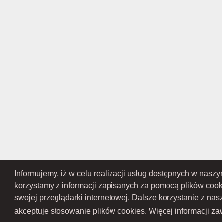
Informujemy, iż w celu realizacji usług dostępnych w nasz
RAMEX SPÓŁKA Z OGRANICZONĄ ODPOWIEDZIALNOŚCIĄ SPÓŁKA KOMANDY
Przedsiębiorców Krajowego Rejestru Sądowego pod numerem KR
korzystamy z informacji zapisanych za pomocą plików coo
Gospodarczy Krajowego Rejest
swojej przeglądarki internetowej. Dalsze korzystanie z na
akceptuje stosowanie plików cookies. Więcej informacji zaw