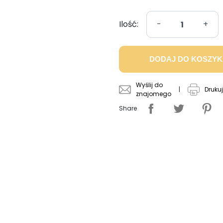
Ilość:
-
+
DODAJ DO KOSZY
Wyślij do
|
Drukuj
znajomego
Share