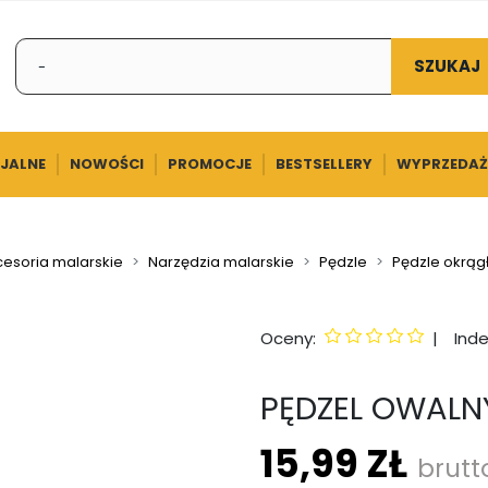
SZUKAJ
CJALNE
NOWOŚCI
PROMOCJE
BESTSELLERY
WYPRZEDAŻ
esoria malarskie
Narzędzia malarskie
Pędzle
Pędzle okrąg
Oceny:
|
Inde
PĘDZEL OWALN
15,99 ZŁ
brutt