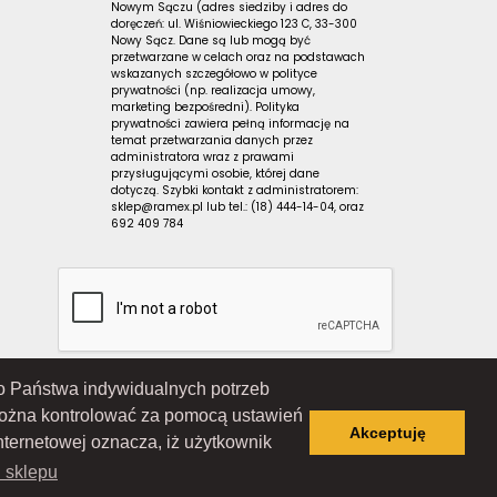
Nowym Sączu (adres siedziby i adres do
doręczeń: ul. Wiśniowieckiego 123 C, 33-300
Nowy Sącz. Dane są lub mogą być
przetwarzane w celach oraz na podstawach
wskazanych szczegółowo w polityce
prywatności (np. realizacja umowy,
marketing bezpośredni). Polityka
prywatności zawiera pełną informację na
temat przetwarzania danych przez
administratora wraz z prawami
przysługującymi osobie, której dane
dotyczą. Szybki kontakt z administratorem:
sklep@ramex.pl lub tel.: (18) 444-14-04, oraz
692 409 784
 do Państwa indywidualnych potrzeb
Wiśniowieckiego 123 C, 33-300 Nowy Sącz); wpisana do Rejestru
ąd Rejonowy dla Krakowa-Śródmieścia w Krakowie, XII Wydział
można kontrolować za pomocą ustawień
 7343516936; REGON: 122671197
Akceptuję
nternetowej oznacza, iż użytkownik
i sklepu