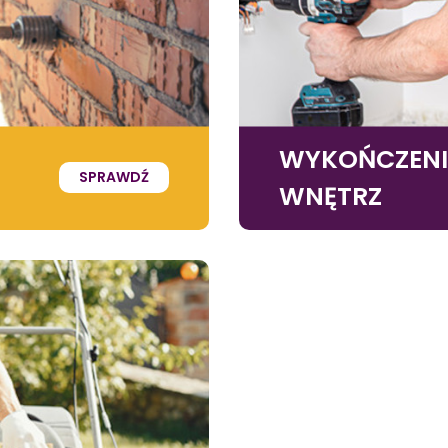
WYKOŃCZEN
SPRAWDŹ
WNĘTRZ