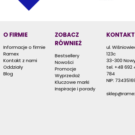
O FIRMIE
ZOBACZ
KONTAKT
RÓWNIEŻ
Informacje o firmie
ul. Wiśniowi
Ramex
123c
Bestsellery
Kontakt z nami
33-300 Nowy
Nowości
Oddziały
tel.
+48 692 
Promocje
Blog
784
Wyprzedaż
NIP: 7343516
Kluczowe marki
Inspiracje i porady
sklep@ramex