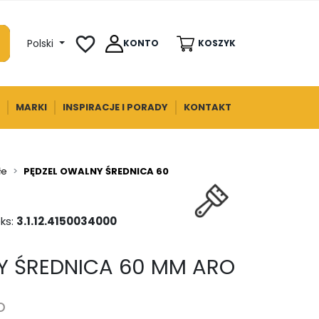
favorite_border
Polski
KONTO
KOSZYK
MARKI
INSPIRACJE I PORADY
KONTAKT
łe
PĘDZEL OWALNY ŚREDNICA 60 MM ARO
ks:
3.1.12.4150034000
Y ŚREDNICA 60 MM ARO
o