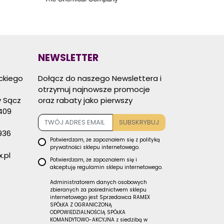
NEWSLETTER
eckiego
Dołącz do naszego Newslettera i
otrzymuj najnowsze promocje
 Sącz
oraz rabaty jako pierwszy
409
SUBSKRYBUJ
936
Potwierdzam, że zapoznałem się z
polityką
prywatności
sklepu internetowego.
.pl
Potwierdzam, że zapoznałem się i
akceptuję
regulamin sklepu
internetowego.
Administratorem danych osobowych
zbieranych za pośrednictwem sklepu
internetowego jest Sprzedawca RAMEX
SPÓŁKA Z OGRANICZONĄ
ODPOWIEDZIALNOŚCIĄ SPÓŁKA
KOMANDYTOWO-AKCYJNA z siedzibą w