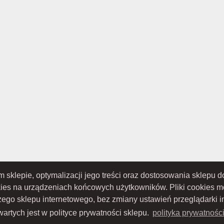
ym sklepie, optymalizacji jego treści oraz dostosowania sklepu
TOWO-AKCYJNA z siedzibą w Nowym Sączu (adres siedziby i adres do doręczeń: ul. 
S 0000434051; sąd rejestrowy, w którym przechowywana jest dokumentacja spółki: S
kies na urządzeniach końcowych użytkowników. Pliki cookies 
ru Sądowego; kapitał zakładowy w wysokości: 10 050 000 zł, w całości opłacony; NIP:
szego sklepu internetowego, bez zmiany ustawień przeglądarki i
artych jest w polityce prywatności sklepu.
polityka prywatnośc
Proudly designed by
Wszystkie prawa zastrzeżone