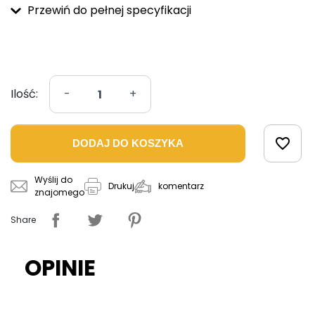
Przewiń do pełnej specyfikacji
Ilość:
-
+
favorite_border
DODAJ DO KOSZYKA
Wyślij do
komentarz
Drukuj
znajomego
Share
OPINIE