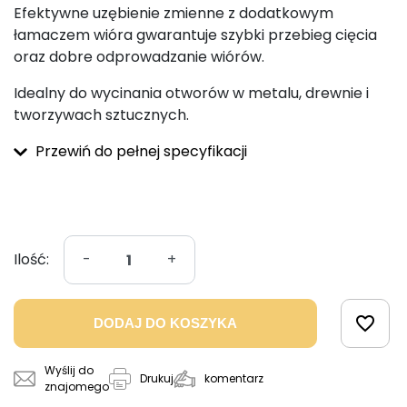
Efektywne uzębienie zmienne z dodatkowym
łamaczem wióra gwarantuje szybki przebieg cięcia
oraz dobre odprowadzanie wiórów.
Idealny do wycinania otworów w metalu, drewnie i
tworzywach sztucznych.
Przewiń do pełnej specyfikacji
Ilość:
-
+
favorite_border
DODAJ DO KOSZYKA
Wyślij do
komentarz
Drukuj
znajomego