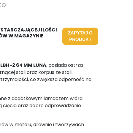
to
YSTARCZAJĄCEJ ILOŚCI
ZAPYTAJ O
ÓW W MAGAZYNIE
PRODUKT
L LBH-2 64 MM LUNA
, posiada ostrza
cej stali oraz korpus ze stali
ytrzymałości, co zwiększa odporność na
enne z dodatkowym łamaczem wióra
g cięcia oraz dobre odprowadzanie
rów w metalu, drewnie i tworzywach