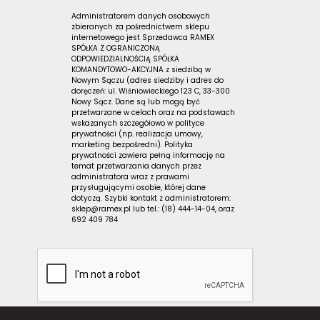
Administratorem danych osobowych
zbieranych za pośrednictwem sklepu
internetowego jest Sprzedawca RAMEX
SPÓŁKA Z OGRANICZONĄ
ODPOWIEDZIALNOŚCIĄ SPÓŁKA
KOMANDYTOWO-AKCYJNA z siedzibą w
Nowym Sączu (adres siedziby i adres do
doręczeń: ul. Wiśniowieckiego 123 C, 33-300
Nowy Sącz. Dane są lub mogą być
przetwarzane w celach oraz na podstawach
wskazanych szczegółowo w polityce
prywatności (np. realizacja umowy,
marketing bezpośredni). Polityka
prywatności zawiera pełną informację na
temat przetwarzania danych przez
administratora wraz z prawami
przysługującymi osobie, której dane
dotyczą. Szybki kontakt z administratorem:
sklep@ramex.pl lub tel.: (18) 444-14-04, oraz
692 409 784