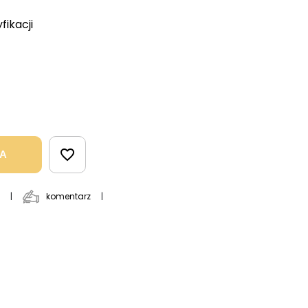
fikacji
favorite_border
KA
komentarz
|
|