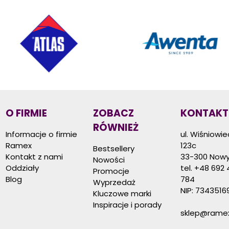
O FIRMIE
ZOBACZ
KONTAKT
RÓWNIEŻ
Informacje o firmie
ul. Wiśniowi
Ramex
123c
Bestsellery
Kontakt z nami
33-300 Nowy
Nowości
Oddziały
tel.
+48 692 
Promocje
Blog
784
Wyprzedaż
NIP: 7343516
Kluczowe marki
Inspiracje i porady
sklep@ramex