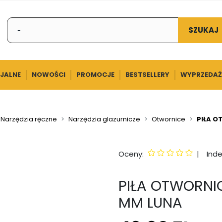
SZUKAJ
CJALNE
NOWOŚCI
PROMOCJE
BESTSELLERY
WYPRZEDAŻ
Narzędzia ręczne
Narzędzia glazurnicze
Otwornice
PIŁA O
Oceny:
|
Inde
PIŁA OTWORNIC
MM LUNA