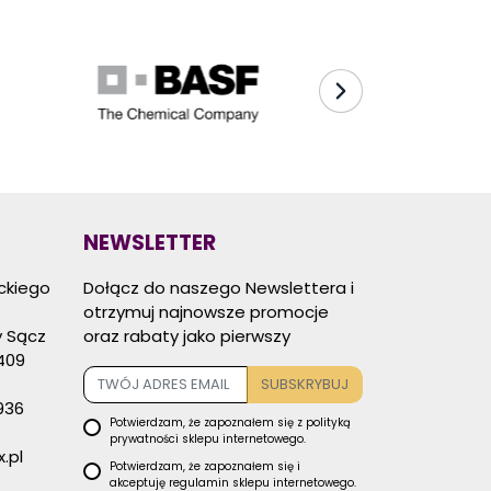
NEWSLETTER
eckiego
Dołącz do naszego Newslettera i
otrzymuj najnowsze promocje
 Sącz
oraz rabaty jako pierwszy
409
SUBSKRYBUJ
936
Potwierdzam, że zapoznałem się z
polityką
prywatności
sklepu internetowego.
.pl
Potwierdzam, że zapoznałem się i
akceptuję
regulamin sklepu
internetowego.