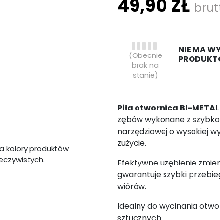
49,90 ZŁ
brut
NIE MA W
(Obecnie
PRODUKT
brak na
stanie)
Piła otwornica BI-META
zębów wykonane z szybkotną
narzędziowej o wysokiej w
zużycie.
a kolory produktów
zeczywistych.
Efektywne uzębienie zmi
gwarantuje szybki przebie
wiórów.
Idealny do wycinania otwo
sztucznych.