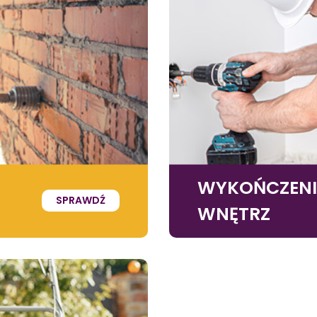
WYKOŃCZEN
SPRAWDŹ
WNĘTRZ