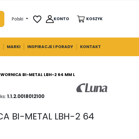
favorite_border
Polski
KONTO
KOSZYK
MARKI
INSPIRACJE I PORADY
KONTAKT
TWORNICA BI-METAL LBH-2 64 MM LUNA
ks:
1.1.2.0018012100
A BI-METAL LBH-2 64