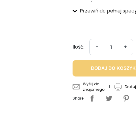
Przewiń do pełnej specy
Ilość:
-
+
DODAJ DO KOSZY
Wyślij do
|
Drukuj
znajomego
Share