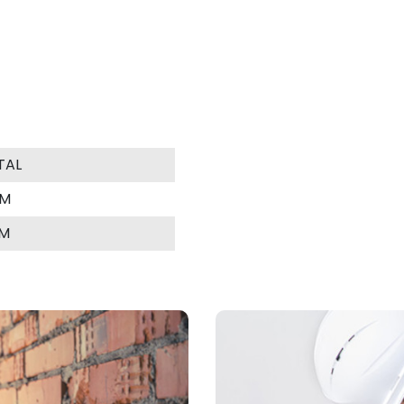
TAL
MM
MM