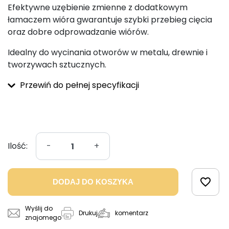
Efektywne uzębienie zmienne z dodatkowym
łamaczem wióra gwarantuje szybki przebieg cięcia
oraz dobre odprowadzanie wiórów.
Idealny do wycinania otworów w metalu, drewnie i
tworzywach sztucznych.
Przewiń do pełnej specyfikacji
Ilość:
-
+
favorite_border
DODAJ DO KOSZYKA
Wyślij do
komentarz
Drukuj
znajomego