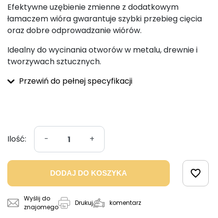
Efektywne uzębienie zmienne z dodatkowym
łamaczem wióra gwarantuje szybki przebieg cięcia
oraz dobre odprowadzanie wiórów.
Idealny do wycinania otworów w metalu, drewnie i
tworzywach sztucznych.
Przewiń do pełnej specyfikacji
Ilość:
-
+
favorite_border
DODAJ DO KOSZYKA
Wyślij do
komentarz
Drukuj
znajomego