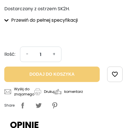
Dostarczany z ostrzem SK2H.
Przewiń do pełnej specyfikacji
Ilość:
-
+
favorite_border
DODAJ DO KOSZYKA
Wyślij do
komentarz
Drukuj
znajomego
Share
OPINIE