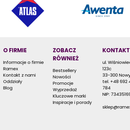
O FIRMIE
ZOBACZ
KONTAKT
RÓWNIEŻ
Informacje o firmie
ul. Wiśniowi
Ramex
123c
Bestsellery
Kontakt z nami
33-300 Nowy
Nowości
Oddziały
tel.
+48 692 
Promocje
Blog
784
Wyprzedaż
NIP: 7343516
Kluczowe marki
Inspiracje i porady
sklep@ramex