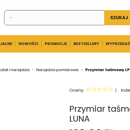
SZUKAJ
CJALNE
NOWOŚCI
PROMOCJE
BESTSELLERY
WYPRZEDAŻ
ztat i narzędzia
Narzędzia pomiarowe
Przymiar taśmowy LP
Oceny:
|
Inde
Przymiar taśm
LUNA