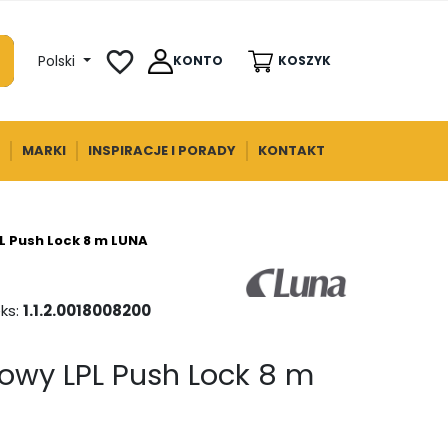
favorite_border
Polski
KONTO
KOSZYK
MARKI
INSPIRACJE I PORADY
KONTAKT
L Push Lock 8 m LUNA
ks:
1.1.2.0018008200
owy LPL Push Lock 8 m