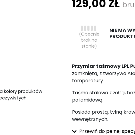
129,00 ZŁ
bru
NIE MA W
(Obecnie
PRODUKT
brak na
stanie)
Przymiar taśmowy LPL P
zamkniętą, z tworzywa ABS
temperatury.
a kolory produktów
Taśma stalowa z żółtą, b
zeczywistych.
poliamidową.
Posiada prostą, tylną kr
wewnętrznych.
Przewiń do pełnej specy