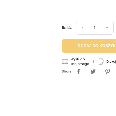
Ilość:
-
+
DODAJ DO KOSZY
Wyślij do
|
Drukuj
znajomego
Share