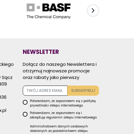
NEWSLETTER
eckiego
Dołącz do naszego Newslettera i
otrzymuj najnowsze promocje
 Sącz
oraz rabaty jako pierwszy
409
SUBSKRYBUJ
936
Potwierdzam, że zapoznałem się z
polityką
prywatności
sklepu internetowego.
.pl
Potwierdzam, że zapoznałem się i
akceptuję
regulamin sklepu
internetowego.
Administratorem danych osobowych
zbieranych za pośrednictwem sklepu