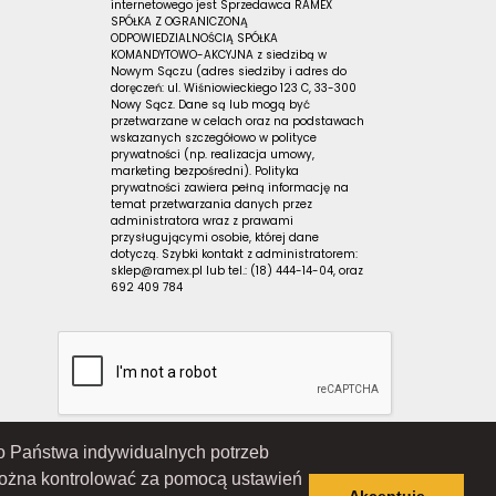
internetowego jest Sprzedawca RAMEX
SPÓŁKA Z OGRANICZONĄ
ODPOWIEDZIALNOŚCIĄ SPÓŁKA
KOMANDYTOWO-AKCYJNA z siedzibą w
Nowym Sączu (adres siedziby i adres do
doręczeń: ul. Wiśniowieckiego 123 C, 33-300
Nowy Sącz. Dane są lub mogą być
przetwarzane w celach oraz na podstawach
wskazanych szczegółowo w polityce
prywatności (np. realizacja umowy,
marketing bezpośredni). Polityka
prywatności zawiera pełną informację na
temat przetwarzania danych przez
administratora wraz z prawami
przysługującymi osobie, której dane
dotyczą. Szybki kontakt z administratorem:
sklep@ramex.pl lub tel.: (18) 444-14-04, oraz
692 409 784
 do Państwa indywidualnych potrzeb
Wiśniowieckiego 123 C, 33-300 Nowy Sącz); wpisana do Rejestru
ąd Rejonowy dla Krakowa-Śródmieścia w Krakowie, XII Wydział
można kontrolować za pomocą ustawień
 7343516936; REGON: 122671197
Akceptuję