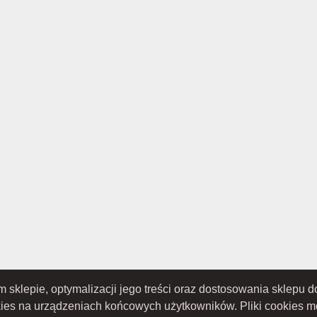
ym sklepie, optymalizacji jego treści oraz dostosowania sklepu
TOWO-AKCYJNA z siedzibą w Nowym Sączu (adres siedziby i adres do doręczeń: ul. 
S 0000434051; sąd rejestrowy, w którym przechowywana jest dokumentacja spółki: S
kies na urządzeniach końcowych użytkowników. Pliki cookies 
ru Sądowego; kapitał zakładowy w wysokości: 10 050 000 zł, w całości opłacony; NIP: