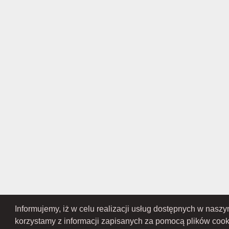
Informujemy, iż w celu realizacji usług dostępnych w nasz
RAMEX SPÓŁKA Z OGRANICZONĄ ODPOWIEDZIALNOŚCIĄ SPÓŁKA KOMANDY
Przedsiębiorców Krajowego Rejestru Sądowego pod numerem KR
korzystamy z informacji zapisanych za pomocą plików coo
Gospodarczy Krajowego Rejest