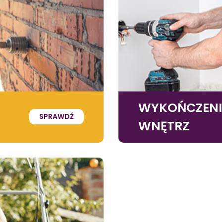
WYKOŃCZEN
SPRAWDŹ
WNĘTRZ