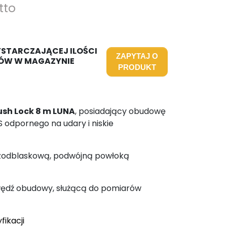
tto
YSTARCZAJĄCEJ ILOŚCI
ZAPYTAJ O
ÓW W MAGAZYNIE
PRODUKT
ush Lock 8 m LUNA
, posiadający obudowę
 odpornego na udary i niskie
ezodblaskową, podwójną powłoką
awędź obudowy, służącą do pomiarów
fikacji