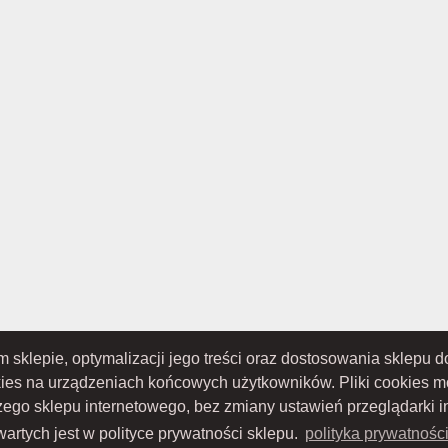
ym sklepie, optymalizacji jego treści oraz dostosowania sklepu
kies na urządzeniach końcowych użytkowników. Pliki cookies 
szego sklepu internetowego, bez zmiany ustawień przeglądarki i
TOWO-AKCYJNA z siedzibą w Nowym Sączu (adres siedziby i adres do doręczeń: ul. 
S 0000434051; sąd rejestrowy, w którym przechowywana jest dokumentacja spółki: S
artych jest w polityce prywatności sklepu.
polityka prywatnośc
ru Sądowego; kapitał zakładowy w wysokości: 10 050 000 zł, w całości opłacony; NIP: