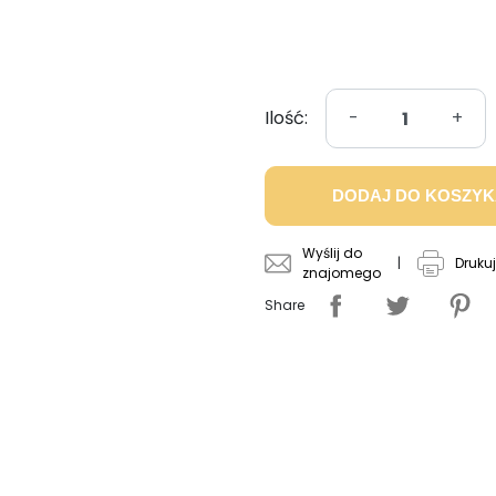
Ilość:
-
+
DODAJ DO KOSZY
Wyślij do
|
Drukuj
znajomego
Share