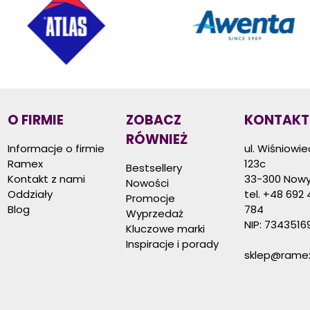
O FIRMIE
ZOBACZ
KONTAKT
RÓWNIEŻ
Informacje o firmie
ul. Wiśniowi
Ramex
123c
Bestsellery
Kontakt z nami
33-300 Nowy
Nowości
Oddziały
tel.
+48 692 
Promocje
Blog
784
Wyprzedaż
NIP: 7343516
Kluczowe marki
Inspiracje i porady
sklep@ramex