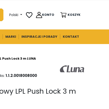
favorite_border
Polski
KONTO
KOSZYK
MARKI
INSPIRACJE I PORADY
KONTAKT
L Push Lock 3 m LUNA
ks:
1.1.2.0018008000
owy LPL Push Lock 3 m