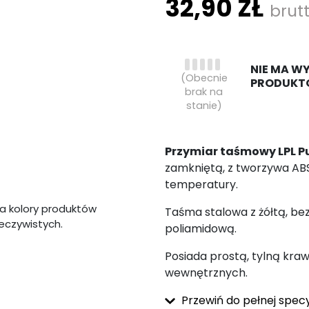
32,90 ZŁ
brut
NIE MA W
(Obecnie
PRODUKT
brak na
stanie)
Przymiar taśmowy LPL P
zamkniętą, z tworzywa ABS
temperatury.
a kolory produktów
Taśma stalowa z żółtą, b
zeczywistych.
poliamidową.
Posiada prostą, tylną kr
wewnętrznych.
Przewiń do pełnej specy