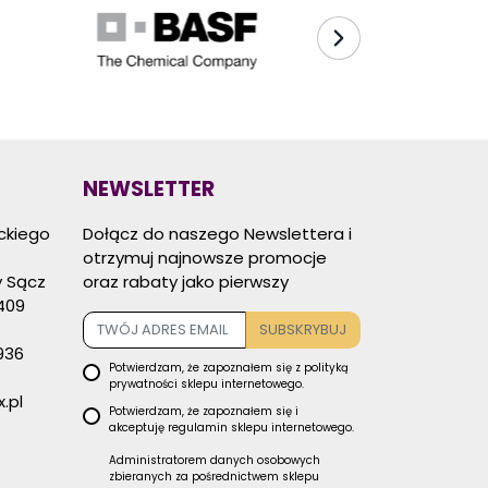
NEWSLETTER
eckiego
Dołącz do naszego Newslettera i
otrzymuj najnowsze promocje
 Sącz
oraz rabaty jako pierwszy
409
SUBSKRYBUJ
936
Potwierdzam, że zapoznałem się z
polityką
prywatności
sklepu internetowego.
.pl
Potwierdzam, że zapoznałem się i
akceptuję
regulamin sklepu
internetowego.
Administratorem danych osobowych
zbieranych za pośrednictwem sklepu