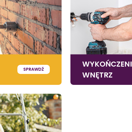
WYKOŃCZEN
SPRAWDŹ
WNĘTRZ