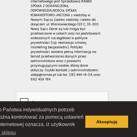
internetowego jest Sprzedawca RAMEX
SPÓŁKA Z OGRANICZONĄ
ODPOWIEDZIALNOŚCIĄ SPÓŁKA
KOMANDYTOWO-AKCYJNA z siedzibą w
Nowym Sączu (adres siedziby i adres do
doręczeń: ul. Wiśniowieckiego 123 C, 33-300
Nowy Sącz. Dane są lub mogą być
przetwarzane w celach oraz na podstawach
wskazanych szczegółowo w polityce
prywatności (np. realizacja umowy,
marketing bezpośredni). Polityka
prywatności zawiera pełną informację na
temat przetwarzania danych przez
administratora wraz z prawami
przysługującymi osobie, której dane
dotyczą. Szybki kontakt z administratorem:
sklep@ramex.pl lub tel.: (18) 444-14-04, oraz
692 409 784
 do Państwa indywidualnych potrzeb
można kontrolować za pomocą ustawień
Akceptuję
nternetowej oznacza, iż użytkownik
Wiśniowieckiego 123 C, 33-300 Nowy Sącz); wpisana do Rejestru
ąd Rejonowy dla Krakowa-Śródmieścia w Krakowie, XII Wydział
i sklepu
 7343516936; REGON: 122671197