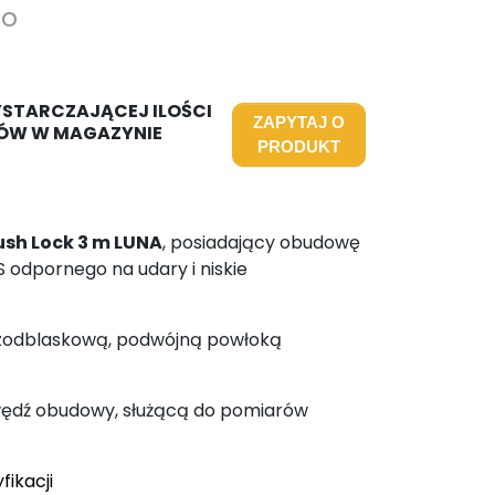
to
YSTARCZAJĄCEJ ILOŚCI
ZAPYTAJ O
ÓW W MAGAZYNIE
PRODUKT
ush Lock 3 m LUNA
, posiadający obudowę
 odpornego na udary i niskie
ezodblaskową, podwójną powłoką
awędź obudowy, służącą do pomiarów
fikacji