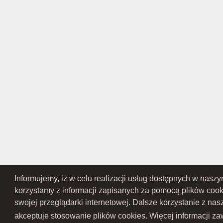
Informujemy, iż w celu realizacji usług dostępnych w nasz
korzystamy z informacji zapisanych za pomocą plików coo
swojej przeglądarki internetowej. Dalsze korzystanie z na
RAMEX SPÓŁKA Z OGRANICZONĄ ODPOWIEDZIALNOŚCIĄ SPÓŁKA KOMANDY
Przedsiębiorców Krajowego Rejestru Sądowego pod numerem KR
akceptuje stosowanie plików cookies. Więcej informacji zaw
Gospodarczy Krajowego Rejest