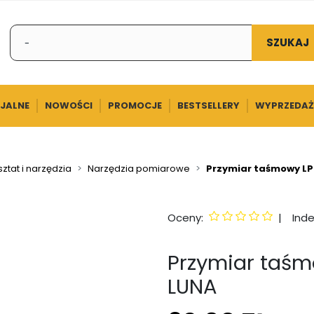
SZUKAJ
CJALNE
NOWOŚCI
PROMOCJE
BESTSELLERY
WYPRZEDAŻ
ztat i narzędzia
Narzędzia pomiarowe
Przymiar taśmowy LP
Oceny:
|
Inde
Przymiar taśm
LUNA