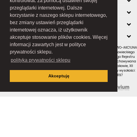
kontrolować za pomocą ustawień swojej
przeglądarki internetowej. Dalsze
ZOBACZ RÓWNIEŻ
korzystanie z naszego sklepu internetowego,
KONTAKT
bez zmiany ustawień przeglądarki
internetowej oznacza, iż użytkownik
NEWSLETTER
akceptuje stosowanie plików cookies. Więcej
informacji zawartych jest w polityce
RAMEX SPÓŁKA Z OGRANICZONĄ ODPOWIEDZIALNOŚCIĄ SPÓŁKA KOMANDYTOWO-AKCYJNA
prywatności sklepu.
z siedzibą w Nowym Sączu (adres siedziby i adres do doręczeń: ul. Wiśniowieckiego
123 C, 33-300 Nowy Sącz); wpisana do Rejestru Przedsiębiorców Krajowego Rejestru
polityka prywatności sklepu
Sądowego pod numerem KRS 0000434051; sąd rejestrowy, w którym przechowywana
jest dokumentacja spółki: Sąd Rejonowy dla Krakowa-Śródmieścia w Krakowie, XII
Wydział Gospodarczy Krajowego Rejestru Sądowego; kapitał zakładowy w wysokości:
10 050 000 zł, w całości opłacony; NIP: 7343516936; REGON: 122671197
Akceptuję
Proudly designed by
Wszystkie prawa zastrzeżone