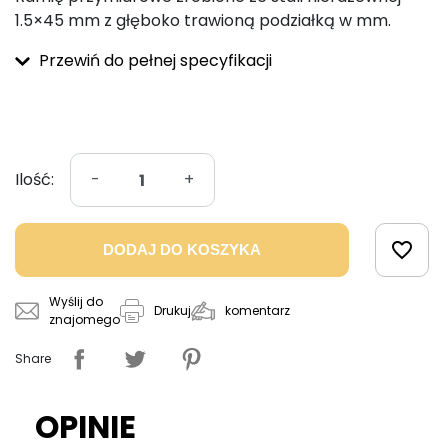
1.5×45 mm z głęboko trawioną podziałką w mm.
Przewiń do pełnej specyfikacji
Ilość:
-
+
favorite_border
DODAJ DO KOSZYKA
Wyślij do
komentarz
Drukuj
znajomego
Share
OPINIE