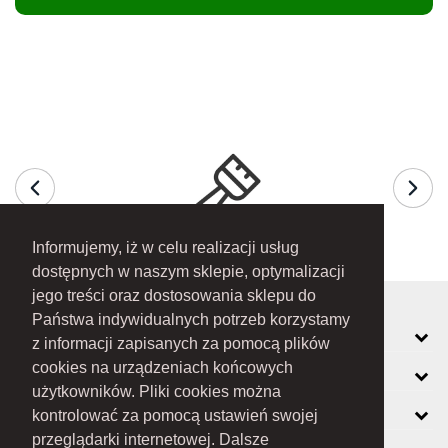
Informujemy, iż w celu realizacji usług
dostępnych w naszym sklepie, optymalizacji
jego treści oraz dostosowania sklepu do
Państwa indywidualnych potrzeb korzystamy
MOJE KONTO
z informacji zapisanych za pomocą plików
cookies na urządzeniach końcowych
INFORMACJE
użytkowników. Pliki cookies można
O FIRMIE
kontrolować za pomocą ustawień swojej
przeglądarki internetowej. Dalsze