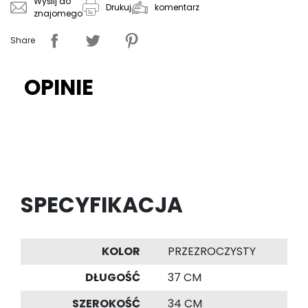
Wyślij do
komentarz
Drukuj
znajomego
Share
OPINIE
SPECYFIKACJA
KOLOR
PRZEZROCZYSTY
DŁUGOŚĆ
37 CM
SZEROKOŚĆ
34 CM