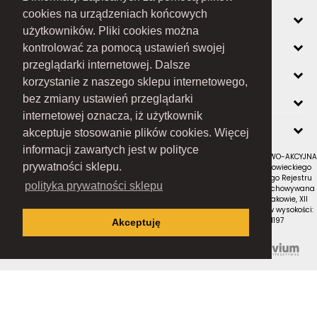
cookies na urządzeniach końcowych
INFORMACJE
użytkowników. Pliki cookies można
O FIRMIE
kontrolować za pomocą ustawień swojej
przeglądarki internetowej. Dalsze
ZOBACZ RÓWNIEŻ
korzystanie z naszego sklepu internetowego,
KONTAKT
bez zmiany ustawień przeglądarki
internetowej oznacza, iż użytkownik
NEWSLETTER
akceptuje stosowanie plików cookies. Więcej
informacji zawartych jest w polityce
RAMEX SPÓŁKA Z OGRANICZONĄ ODPOWIEDZIALNOŚCIĄ SPÓŁKA KOMANDYTOWO-AKCYJNA
prywatności sklepu.
z siedzibą w Nowym Sączu (adres siedziby i adres do doręczeń: ul. Wiśniowieckiego
123 C, 33-300 Nowy Sącz); wpisana do Rejestru Przedsiębiorców Krajowego Rejestru
polityka prywatności sklepu
Sądowego pod numerem KRS 0000434051; sąd rejestrowy, w którym przechowywana
jest dokumentacja spółki: Sąd Rejonowy dla Krakowa-Śródmieścia w Krakowie, XII
Wydział Gospodarczy Krajowego Rejestru Sądowego; kapitał zakładowy w wysokości:
10 050 000 zł, w całości opłacony; NIP: 7343516936; REGON: 122671197
Akceptuję
Proudly designed by
Wszystkie prawa zastrzeżone