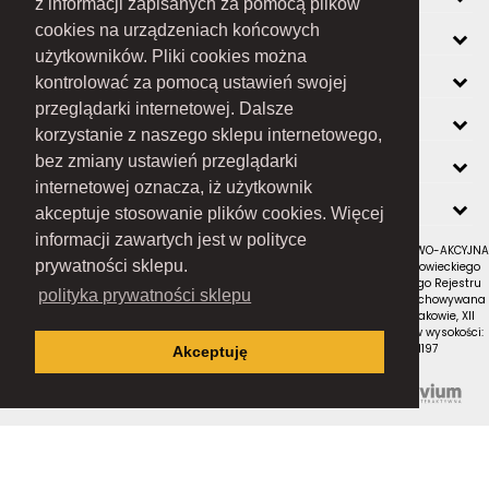
z informacji zapisanych za pomocą plików
cookies na urządzeniach końcowych
INFORMACJE
użytkowników. Pliki cookies można
O FIRMIE
kontrolować za pomocą ustawień swojej
przeglądarki internetowej. Dalsze
ZOBACZ RÓWNIEŻ
korzystanie z naszego sklepu internetowego,
KONTAKT
bez zmiany ustawień przeglądarki
internetowej oznacza, iż użytkownik
NEWSLETTER
akceptuje stosowanie plików cookies. Więcej
informacji zawartych jest w polityce
RAMEX SPÓŁKA Z OGRANICZONĄ ODPOWIEDZIALNOŚCIĄ SPÓŁKA KOMANDYTOWO-AKCYJNA
prywatności sklepu.
z siedzibą w Nowym Sączu (adres siedziby i adres do doręczeń: ul. Wiśniowieckiego
123 C, 33-300 Nowy Sącz); wpisana do Rejestru Przedsiębiorców Krajowego Rejestru
polityka prywatności sklepu
Sądowego pod numerem KRS 0000434051; sąd rejestrowy, w którym przechowywana
jest dokumentacja spółki: Sąd Rejonowy dla Krakowa-Śródmieścia w Krakowie, XII
Wydział Gospodarczy Krajowego Rejestru Sądowego; kapitał zakładowy w wysokości:
10 050 000 zł, w całości opłacony; NIP: 7343516936; REGON: 122671197
Akceptuję
Proudly designed by
Wszystkie prawa zastrzeżone