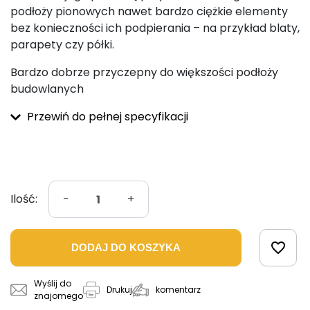
podłoży pionowych nawet bardzo ciężkie elementy
bez konieczności ich podpierania – na przykład blaty,
parapety czy półki.
Bardzo dobrze przyczepny do większości podłoży
budowlanych
Przewiń do pełnej specyfikacji
Ilość:
-
+
favorite_border
DODAJ DO KOSZYKA
Wyślij do
komentarz
Drukuj
znajomego