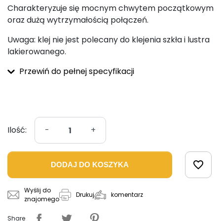
Charakteryzuje się mocnym chwytem początkowym
oraz dużą wytrzymałością połączeń.
Uwaga: klej nie jest polecany do klejenia szkła i lustra
lakierowanego.
Przewiń do pełnej specyfikacji
Ilość:
-
+
favorite_border
DODAJ DO KOSZYKA
Wyślij do
komentarz
Drukuj
znajomego
Share