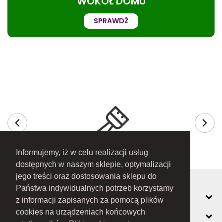
WOKÓŁ DOMU
SPRAWDŹ
Informujemy, iż w celu realizacji usług
dostępnych w naszym sklepie, optymalizacji
jego treści oraz dostosowania sklepu do
Państwa indywidualnych potrzeb korzystamy
MOJE KONTO
z informacji zapisanych za pomocą plików
cookies na urządzeniach końcowych
INFORMACJE