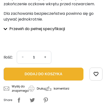
zakończenie oczkowe wkrętu przed rozwarciem.
Dla zachowania bezpieczeństwa powinno się go
używać jednokrotnie.
Przewiń do pełnej specyfikacji
Ilość:
-
+
favorite_border
DODAJ DO KOSZYKA
Wyślij do
komentarz
Drukuj
znajomego
Share