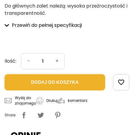
Do głównych zalet należą: wysoka przeźroczystość i
transparentność.
Przewiń do pełnej specyfikacji
Ilość:
-
+
favorite_border
DODAJ DO KOSZYKA
Wyślij do
komentarz
Drukuj
znajomego
Share