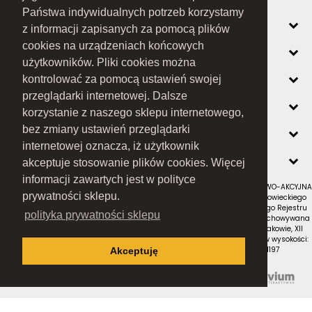
Państwa indywidualnych potrzeb korzystamy
MOJE KONTO
z informacji zapisanych za pomocą plików
cookies na urządzeniach końcowych
INFORMACJE
użytkowników. Pliki cookies można
O FIRMIE
kontrolować za pomocą ustawień swojej
przeglądarki internetowej. Dalsze
ZOBACZ RÓWNIEŻ
korzystanie z naszego sklepu internetowego,
KONTAKT
bez zmiany ustawień przeglądarki
internetowej oznacza, iż użytkownik
NEWSLETTER
akceptuje stosowanie plików cookies. Więcej
informacji zawartych jest w polityce
RAMEX SPÓŁKA Z OGRANICZONĄ ODPOWIEDZIALNOŚCIĄ SPÓŁKA KOMANDYTOWO-AKCYJNA
prywatności sklepu.
z siedzibą w Nowym Sączu (adres siedziby i adres do doręczeń: ul. Wiśniowieckiego
123 C, 33-300 Nowy Sącz); wpisana do Rejestru Przedsiębiorców Krajowego Rejestru
polityka prywatności sklepu
Sądowego pod numerem KRS 0000434051; sąd rejestrowy, w którym przechowywana
jest dokumentacja spółki: Sąd Rejonowy dla Krakowa-Śródmieścia w Krakowie, XII
Wydział Gospodarczy Krajowego Rejestru Sądowego; kapitał zakładowy w wysokości:
10 050 000 zł, w całości opłacony; NIP: 7343516936; REGON: 122671197
Akceptuję
Proudly designed by
Wszystkie prawa zastrzeżone