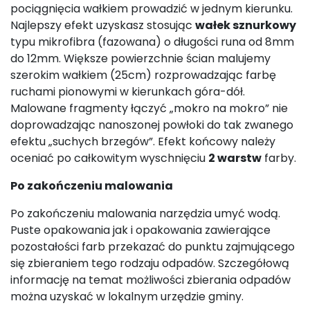
pociągnięcia wałkiem prowadzić w jednym kierunku.
Najlepszy efekt uzyskasz stosując
wałek sznurkowy
typu mikrofibra (fazowana) o długości runa od 8mm
do 12mm. Większe powierzchnie ścian malujemy
szerokim wałkiem (25cm) rozprowadzając farbę
ruchami pionowymi w kierunkach góra-dół.
Malowane fragmenty łączyć „mokro na mokro” nie
doprowadzając nanoszonej powłoki do tak zwanego
efektu „suchych brzegów”. Efekt końcowy należy
oceniać po całkowitym wyschnięciu
2 warstw
farby.
Po zakończeniu malowania
Po zakończeniu malowania narzędzia umyć wodą.
Puste opakowania jak i opakowania zawierające
pozostałości farb przekazać do punktu zajmującego
się zbieraniem tego rodzaju odpadów. Szczegółową
informację na temat możliwości zbierania odpadów
można uzyskać w lokalnym urzędzie gminy.