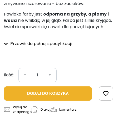
zmywanie i szorowanie - bez zacieków.
Powłoka farby jest
odporna na grzyby, a plamy i
woda
nie wnikają w jej głąb. Farba jest silnie kryjąca,
świetnie sprawdzi się nawet dla początkujących.
Przewiń do pełnej specyfikacji
Ilość:
-
+
favorite_border
DODAJ DO KOSZYKA
Wyślij do
komentarz
Drukuj
znajomego