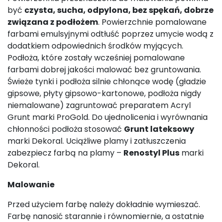
być
czysta, sucha, odpylona, bez spękań, dobrze
związana z podłożem
. Powierzchnie pomalowane
farbami emulsyjnymi odtłuść poprzez umycie wodą z
dodatkiem odpowiednich środków myjących.
Podłoża, które zostały wcześniej pomalowane
farbami dobrej jakości malować bez gruntowania.
Świeże tynki i podłoża silnie chłonące wodę (gładzie
gipsowe, płyty gipsowo-kartonowe, podłoża nigdy
niemalowane) zagruntować preparatem Acryl
Grunt marki ProGold. Do ujednolicenia i wyrównania
chłonności podłoża stosować
Grunt lateksowy
marki Dekoral. Uciążliwe plamy i zatłuszczenia
zabezpiecz farbą na plamy –
Renostyl Plus
marki
Dekoral.
Malowanie
Przed użyciem farbę należy dokładnie wymieszać.
Farbę nanosić starannie i równomiernie, a ostatnie