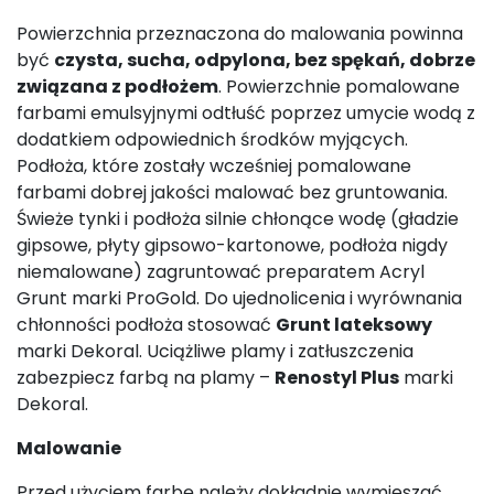
Powierzchnia przeznaczona do malowania powinna
być
czysta, sucha, odpylona, bez spękań, dobrze
związana z podłożem
. Powierzchnie pomalowane
farbami emulsyjnymi odtłuść poprzez umycie wodą z
dodatkiem odpowiednich środków myjących.
Podłoża, które zostały wcześniej pomalowane
farbami dobrej jakości malować bez gruntowania.
Świeże tynki i podłoża silnie chłonące wodę (gładzie
gipsowe, płyty gipsowo-kartonowe, podłoża nigdy
niemalowane) zagruntować preparatem Acryl
Grunt marki ProGold. Do ujednolicenia i wyrównania
chłonności podłoża stosować
Grunt lateksowy
marki Dekoral. Uciążliwe plamy i zatłuszczenia
zabezpiecz farbą na plamy –
Renostyl Plus
marki
Dekoral.
Malowanie
Przed użyciem farbę należy dokładnie wymieszać.