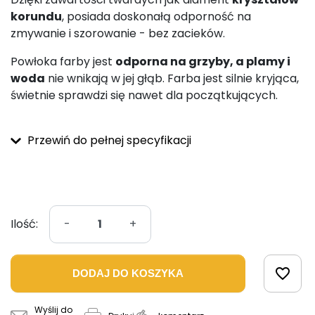
korundu
, posiada doskonałą odporność na
zmywanie i szorowanie - bez zacieków.
Powłoka farby jest
odporna na grzyby, a plamy i
woda
nie wnikają w jej głąb. Farba jest silnie kryjąca,
świetnie sprawdzi się nawet dla początkujących.
Przewiń do pełnej specyfikacji
Ilość:
-
+
favorite_border
DODAJ DO KOSZYKA
Wyślij do