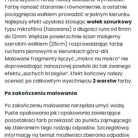
Farbę nanosić starannie i równomiernie, a ostatnie
pociągnięcia wałkiem prowadzić w jednym kierunku.
Najlepszy efekt uzyskasz stosując
wałek sznurkowy
typu mikrofibra (fazowana) o długości runa od 8mm
do 12mm. Większe powierzchnie ścian malujemy
szerokim wałkiem (25cm) rozprowadzając farbę
ruchami pionowymi w kierunkach góra-dół.
Malowane fragmenty łączyć „mokro na mokro” nie
doprowadzając nanoszonej powłoki do tak zwanego
efektu „suchych brzegów”. Efekt końcowy należy
oceniać po całkowitym wyschnięciu
2 warstw
farby.
Po zakończeniu malowania
Po zakończeniu malowania narzędzia umyć wodą.
Puste opakowania jak i opakowania zawierające
pozostałości farb przekazać do punktu zajmującego
się zbieraniem tego rodzaju odpadów. Szczegółową
informację na temat możliwości zbierania odpadów