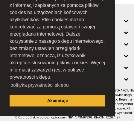
z informacji zapisanych za pomocą plików
cookies na urządzeniach końcowych
MOJE KONTO
użytkowników. Pliki cookies można
kontrolować za pomocą ustawień swojej
INFORMACJE
przeglądarki internetowej. Dalsze
korzystanie z naszego sklepu internetowego,
O FIRMIE
bez zmiany ustawień przeglądarki
ZOBACZ RÓWNIEŻ
internetowej oznacza, iż użytkownik
akceptuje stosowanie plików cookies. Więcej
KONTAKT
informacji zawartych jest w polityce
NEWSLETTER
prywatności sklepu.
polityka prywatności sklepu
RAMEX SPÓŁKA Z OGRANICZONĄ ODPOWIEDZIALNOŚCIĄ SPÓŁKA KOMANDYTOWO-AKCYJNA
z siedzibą w Nowym Sączu (adres siedziby i adres do doręczeń: ul. Wiśniowieckiego
123 C, 33-300 Nowy Sącz); wpisana do Rejestru Przedsiębiorców Krajowego Rejestru
Akceptuję
Sądowego pod numerem KRS 0000434051; sąd rejestrowy, w którym przechowywana
jest dokumentacja spółki: Sąd Rejonowy dla Krakowa-Śródmieścia w Krakowie, XII
Wydział Gospodarczy Krajowego Rejestru Sądowego; kapitał zakładowy w wysokości:
10 050 000 zł, w całości opłacony; NIP: 7343516936; REGON: 122671197
Proudly designed by
Wszystkie prawa zastrzeżone