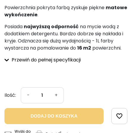
Powierzchnia pokryta farbą zyskuje piękne
matowe
wykończenie
.
Posiada
najwyższą odporność
na mycie wodą z
dodatkiem detergentu. Bardzo dobrze się nakłada i
kryje. Odznacza się dużą wydajnością - 1L farby
wystarcza na pomalowanie do
16 m2
powierzchni.
Przewiń do pełnej specyfikacji
Ilość:
-
+
favorite_border
DODAJ DO KOSZYKA
Wyślij do