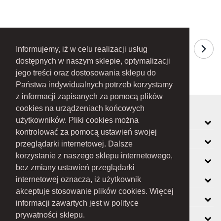
Informujemy, iż w celu realizacji usług
dostępnych w naszym sklepie, optymalizacji
jego treści oraz dostosowania sklepu do
Państwa indywidualnych potrzeb korzystamy
z informacji zapisanych za pomocą plików
cookies na urządzeniach końcowych
MOJE KONTO
użytkowników. Pliki cookies można
kontrolować za pomocą ustawień swojej
INFORMACJE
przeglądarki internetowej. Dalsze
korzystanie z naszego sklepu internetowego,
O FIRMIE
bez zmiany ustawień przeglądarki
ZOBACZ RÓWNIEŻ
internetowej oznacza, iż użytkownik
akceptuje stosowanie plików cookies. Więcej
KONTAKT
informacji zawartych jest w polityce
NEWSLETTER
prywatności sklepu.