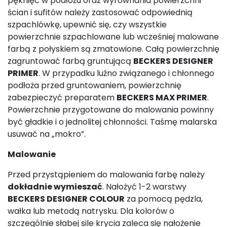
pęknięć w podłożu oraz wyrównania powierzchni
ścian i sufitów należy zastosować odpowiednią
szpachlówkę, upewnić się, czy wszystkie
powierzchnie szpachlowane lub wcześniej malowane
farbą z połyskiem są zmatowione. Całą powierzchnię
zagruntować farbą gruntującą
BECKERS DESIGNER
PRIMER
. W przypadku luźno związanego i chłonnego
podłoża przed gruntowaniem, powierzchnię
zabezpieczyć preparatem
BECKERS MAX PRIMER
.
Powierzchnie przygotowane do malowania powinny
być gładkie i o jednolitej chłonności. Taśmę malarska
usuwać na „mokro”.
Malowanie
Przed przystąpieniem do malowania farbę należy
dokładnie wymieszać
. Nałożyć 1-2 warstwy
BECKERS DESIGNER COLOUR
za pomocą pędzla,
wałka lub metodą natrysku. Dla kolorów o
szczególnie słabej sile krycia zaleca się nałożenie