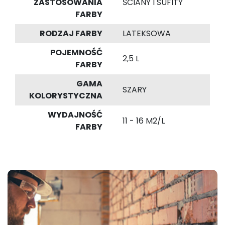
ZASTOSOWANIA
ŚCIANY I SUFITY
FARBY
RODZAJ FARBY
LATEKSOWA
POJEMNOŚĆ
2,5 L
FARBY
GAMA
SZARY
KOLORYSTYCZNA
WYDAJNOŚĆ
11 - 16 M2/L
FARBY