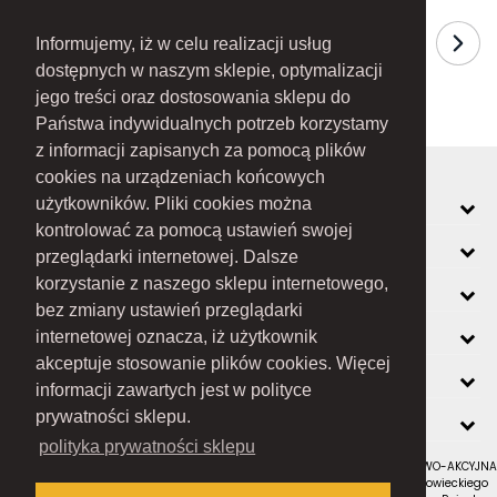
Informujemy, iż w celu realizacji usług
dostępnych w naszym sklepie, optymalizacji
jego treści oraz dostosowania sklepu do
Państwa indywidualnych potrzeb korzystamy
z informacji zapisanych za pomocą plików
cookies na urządzeniach końcowych
MOJE KONTO
użytkowników. Pliki cookies można
kontrolować za pomocą ustawień swojej
INFORMACJE
przeglądarki internetowej. Dalsze
korzystanie z naszego sklepu internetowego,
O FIRMIE
bez zmiany ustawień przeglądarki
ZOBACZ RÓWNIEŻ
internetowej oznacza, iż użytkownik
akceptuje stosowanie plików cookies. Więcej
KONTAKT
informacji zawartych jest w polityce
NEWSLETTER
prywatności sklepu.
polityka prywatności sklepu
RAMEX SPÓŁKA Z OGRANICZONĄ ODPOWIEDZIALNOŚCIĄ SPÓŁKA KOMANDYTOWO-AKCYJNA
z siedzibą w Nowym Sączu (adres siedziby i adres do doręczeń: ul. Wiśniowieckiego