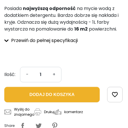
Posiada
najwyższą odporność
na mycie wodą z
dodatkiem detergentu. Bardzo dobrze się nakłada i
kryje. Odznacza się dużą wydajnością - 1L farby
wystarcza na pomalowanie do
16 m2
powierzchni.
Przewiń do pełnej specyfikacji
Ilość:
-
+
favorite_border
DODAJ DO KOSZYKA
Wyślij do
komentarz
Drukuj
znajomego
Share