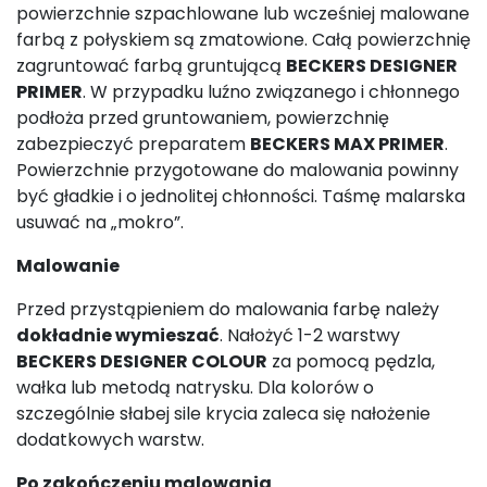
powierzchnie szpachlowane lub wcześniej malowane
farbą z połyskiem są zmatowione. Całą powierzchnię
zagruntować farbą gruntującą
BECKERS DESIGNER
PRIMER
. W przypadku luźno związanego i chłonnego
podłoża przed gruntowaniem, powierzchnię
zabezpieczyć preparatem
BECKERS MAX PRIMER
.
Powierzchnie przygotowane do malowania powinny
być gładkie i o jednolitej chłonności. Taśmę malarska
usuwać na „mokro”.
Malowanie
Przed przystąpieniem do malowania farbę należy
dokładnie wymieszać
. Nałożyć 1-2 warstwy
BECKERS DESIGNER COLOUR
za pomocą pędzla,
wałka lub metodą natrysku. Dla kolorów o
szczególnie słabej sile krycia zaleca się nałożenie
dodatkowych warstw.
Po zakończeniu malowania