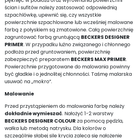
pęknięć w podłożu oraz wyrównania powierzchni
ścian i sufitów należy zastosować odpowiednią
szpachlówkę, upewnić się, czy wszystkie
powierzchnie szpachlowane lub wcześniej malowane
farbą z połyskiem są zmatowione. Całą powierzchnię
zagruntować farbą gruntującą
BECKERS DESIGNER
PRIMER
. W przypadku luźno związanego i chłonnego
podłoża przed gruntowaniem, powierzchnię
zabezpieczyć preparatem
BECKERS MAX PRIMER
.
Powierzchnie przygotowane do malowania powinny
być gładkie i o jednolitej chłonności. Taśmę malarska
usuwać na „mokro”.
Malowanie
Przed przystąpieniem do malowania farbę należy
dokładnie wymieszać
. Nałożyć 1-2 warstwy
BECKERS DESIGNER COLOUR
za pomocą pędzla,
wałka lub metodą natrysku. Dla kolorów o
szczególnie słabej sile krycia zaleca się nałożenie