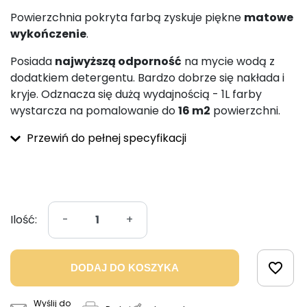
Powierzchnia pokryta farbą zyskuje piękne
matowe
wykończenie
.
Posiada
najwyższą odporność
na mycie wodą z
dodatkiem detergentu. Bardzo dobrze się nakłada i
kryje. Odznacza się dużą wydajnością - 1L farby
wystarcza na pomalowanie do
16 m2
powierzchni.
Przewiń do pełnej specyfikacji
Ilość:
-
+
favorite_border
DODAJ DO KOSZYKA
Wyślij do