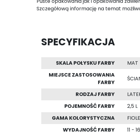
Puste opakowania jak i opakowania zawier
Szczegółową informację na temat możliwo
SPECYFIKACJA
SKALA POŁYSKU FARBY
MAT
MIEJSCE ZASTOSOWANIA
ŚCIAN
FARBY
RODZAJ FARBY
LAT
POJEMNOŚĆ FARBY
2,5 L
GAMA KOLORYSTYCZNA
FIOL
WYDAJNOŚĆ FARBY
11 - 