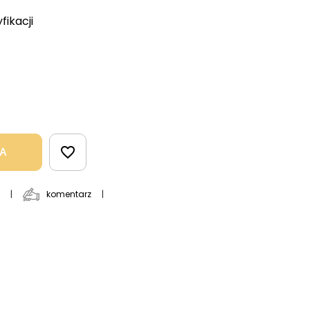
fikacji
favorite_border
KA
komentarz
|
|