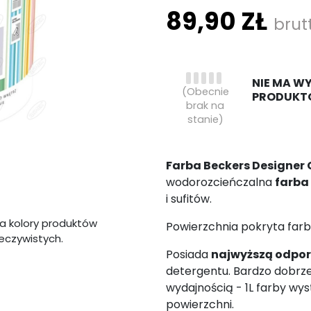
89,90 ZŁ
brut
NIE MA W
(Obecnie
PRODUKT
brak na
stanie)
Farba Beckers Designer 
wodorozcieńczalna
farba
i sufitów.
a kolory produktów
Powierzchnia pokryta farb
zeczywistych.
Posiada
najwyższą odpo
detergentu. Bardzo dobrze 
wydajnością - 1L farby w
powierzchni.