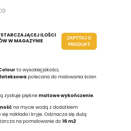
to
YSTARCZAJĄCEJ ILOŚCI
ZAPYTAJ O
ÓW W MAGAZYNIE
PRODUKT
Colour
to wysokiej jakości,
 lateksowa
polecana do malowania ścian
ą zyskuje piękne
matowe wykończenie
.
rność
na mycie wodą z dodatkiem
się nakłada i kryje. Odznacza się dużą
ystarcza na pomalowanie do
16 m2