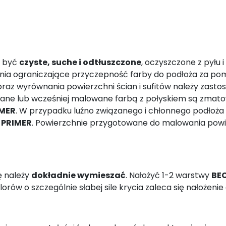
i być
czyste, suche i odtłuszczone
, oczyszczone z pyłu 
enia ograniczające przyczepność farby do podłoża za 
oraz wyrównania powierzchni ścian i sufitów należy zas
owane lub wcześniej malowane farbą z połyskiem są zmat
IMER
. W przypadku luźno związanego i chłonnego podłoż
 PRIMER
. Powierzchnie przygotowane do malowania powinny
ę należy
dokładnie wymieszać
. Nałożyć 1-2 warstwy
BE
lorów o szczególnie słabej sile krycia zaleca się nałożen