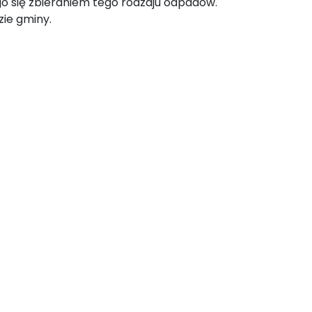
o się zbieraniem tego rodzaju odpadów.
ie gminy.