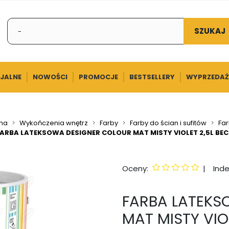
SZUKAJ
CJALNE
NOWOŚCI
PROMOCJE
BESTSELLERY
WYPRZEDAŻ
wna
Wykończenia wnętrz
Farby
Farby do ścian i sufitów
Fa
ARBA LATEKSOWA DESIGNER COLOUR MAT MISTY VIOLET 2,5L BE
Oceny:
|
Inde
FARBA LATEKS
MAT MISTY VIO