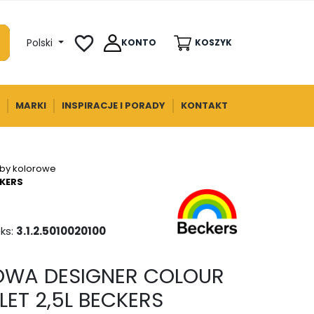
favorite_border
Polski
KONTO
KOSZYK
MARKI
INSPIRACJE I PORADY
KONTAKT
rby kolorowe
CKERS
ks:
3.1.2.5010020100
OWA DESIGNER COLOUR
LET 2,5L BECKERS