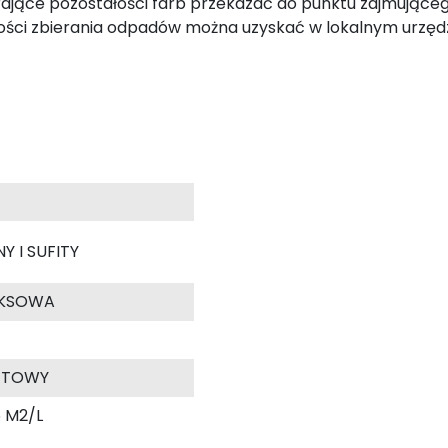
ające pozostałości farb przekazać do punktu zajmująceg
ści zbierania odpadów można uzyskać w lokalnym urzędz
Y I SUFITY
EKSOWA
ETOWY
16 M2/L