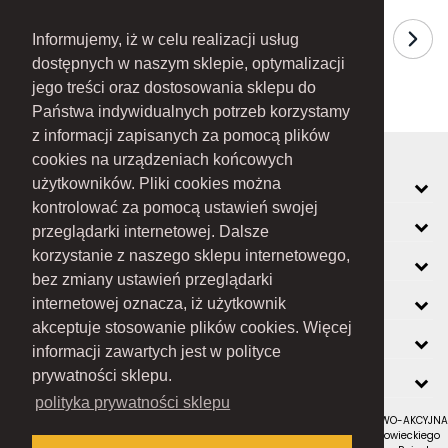
Informujemy, iż w celu realizacji usług
dostępnych w naszym sklepie, optymalizacji
jego treści oraz dostosowania sklepu do
Państwa indywidualnych potrzeb korzystamy
z informacji zapisanych za pomocą plików
cookies na urządzeniach końcowych
MOJE KONTO
użytkowników. Pliki cookies można
kontrolować za pomocą ustawień swojej
INFORMACJE
przeglądarki internetowej. Dalsze
korzystanie z naszego sklepu internetowego,
O FIRMIE
bez zmiany ustawień przeglądarki
ZOBACZ RÓWNIEŻ
internetowej oznacza, iż użytkownik
akceptuje stosowanie plików cookies. Więcej
KONTAKT
informacji zawartych jest w polityce
NEWSLETTER
prywatności sklepu.
polityka prywatności sklepu
RAMEX SPÓŁKA Z OGRANICZONĄ ODPOWIEDZIALNOŚCIĄ SPÓŁKA KOMANDYTOWO-AKCYJNA
z siedzibą w Nowym Sączu (adres siedziby i adres do doręczeń: ul. Wiśniowieckiego