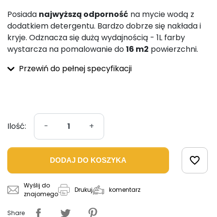
Posiada
najwyższą odporność
na mycie wodą z
dodatkiem detergentu. Bardzo dobrze się nakłada i
kryje. Odznacza się dużą wydajnością - 1L farby
wystarcza na pomalowanie do
16 m2
powierzchni.
Przewiń do pełnej specyfikacji
Ilość:
-
+
favorite_border
DODAJ DO KOSZYKA
Wyślij do
komentarz
Drukuj
znajomego
Share