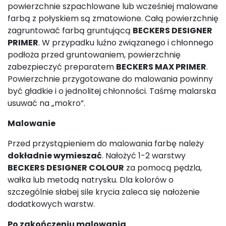
powierzchnie szpachlowane lub wcześniej malowane
farbą z połyskiem są zmatowione. Całą powierzchnię
zagruntować farbą gruntującą
BECKERS DESIGNER
PRIMER
. W przypadku luźno związanego i chłonnego
podłoża przed gruntowaniem, powierzchnię
zabezpieczyć preparatem
BECKERS MAX PRIMER
.
Powierzchnie przygotowane do malowania powinny
być gładkie i o jednolitej chłonności. Taśmę malarska
usuwać na „mokro”.
Malowanie
Przed przystąpieniem do malowania farbę należy
dokładnie wymieszać
. Nałożyć 1-2 warstwy
BECKERS DESIGNER COLOUR
za pomocą pędzla,
wałka lub metodą natrysku. Dla kolorów o
szczególnie słabej sile krycia zaleca się nałożenie
dodatkowych warstw.
Po zakończeniu malowania