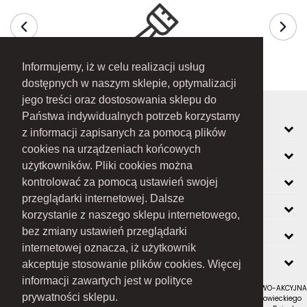
Informujemy, iż w celu realizacji usług
dostępnych w naszym sklepie, optymalizacji
jego treści oraz dostosowania sklepu do
Państwa indywidualnych potrzeb korzystamy
MOJE KONTO
z informacji zapisanych za pomocą plików
cookies na urządzeniach końcowych
INFORMACJE
użytkowników. Pliki cookies można
O FIRMIE
kontrolować za pomocą ustawień swojej
przeglądarki internetowej. Dalsze
ZOBACZ RÓWNIEŻ
korzystanie z naszego sklepu internetowego,
KONTAKT
bez zmiany ustawień przeglądarki
internetowej oznacza, iż użytkownik
NEWSLETTER
akceptuje stosowanie plików cookies. Więcej
informacji zawartych jest w polityce
RAMEX SPÓŁKA Z OGRANICZONĄ ODPOWIEDZIALNOŚCIĄ SPÓŁKA KOMANDYTOWO-AKCYJNA
prywatności sklepu.
z siedzibą w Nowym Sączu (adres siedziby i adres do doręczeń: ul. Wiśniowieckiego