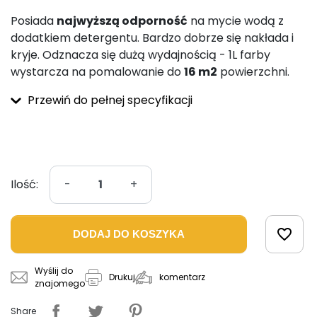
Posiada
najwyższą odporność
na mycie wodą z
dodatkiem detergentu. Bardzo dobrze się nakłada i
kryje. Odznacza się dużą wydajnością - 1L farby
wystarcza na pomalowanie do
16 m2
powierzchni.
Przewiń do pełnej specyfikacji
Ilość:
-
+
favorite_border
DODAJ DO KOSZYKA
Wyślij do
komentarz
Drukuj
znajomego
Share