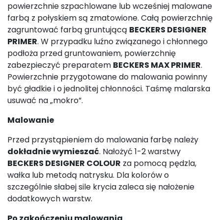
powierzchnie szpachlowane lub wcześniej malowane
farbą z połyskiem są zmatowione. Całą powierzchnię
zagruntować farbą gruntującą
BECKERS DESIGNER
PRIMER
. W przypadku luźno związanego i chłonnego
podłoża przed gruntowaniem, powierzchnię
zabezpieczyć preparatem
BECKERS MAX PRIMER
.
Powierzchnie przygotowane do malowania powinny
być gładkie i o jednolitej chłonności. Taśmę malarska
usuwać na „mokro”.
Malowanie
Przed przystąpieniem do malowania farbę należy
dokładnie wymieszać
. Nałożyć 1-2 warstwy
BECKERS DESIGNER COLOUR
za pomocą pędzla,
wałka lub metodą natrysku. Dla kolorów o
szczególnie słabej sile krycia zaleca się nałożenie
dodatkowych warstw.
Po zakończeniu malowania