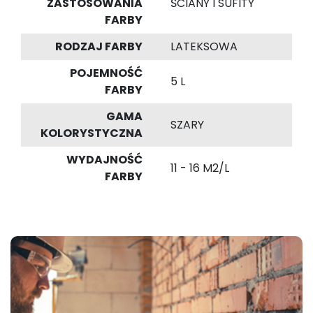
ZASTOSOWANIA
ŚCIANY I SUFITY
FARBY
RODZAJ FARBY
LATEKSOWA
POJEMNOŚĆ
5 L
FARBY
GAMA
SZARY
KOLORYSTYCZNA
WYDAJNOŚĆ
11 - 16 M2/L
FARBY