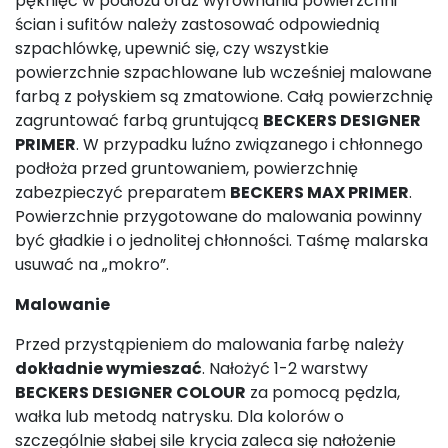
pęknięć w podłożu oraz wyrównania powierzchni
ścian i sufitów należy zastosować odpowiednią
szpachlówkę, upewnić się, czy wszystkie
powierzchnie szpachlowane lub wcześniej malowane
farbą z połyskiem są zmatowione. Całą powierzchnię
zagruntować farbą gruntującą
BECKERS DESIGNER
PRIMER
. W przypadku luźno związanego i chłonnego
podłoża przed gruntowaniem, powierzchnię
zabezpieczyć preparatem
BECKERS MAX PRIMER
.
Powierzchnie przygotowane do malowania powinny
być gładkie i o jednolitej chłonności. Taśmę malarska
usuwać na „mokro”.
Malowanie
Przed przystąpieniem do malowania farbę należy
dokładnie wymieszać
. Nałożyć 1-2 warstwy
BECKERS DESIGNER COLOUR
za pomocą pędzla,
wałka lub metodą natrysku. Dla kolorów o
szczególnie słabej sile krycia zaleca się nałożenie