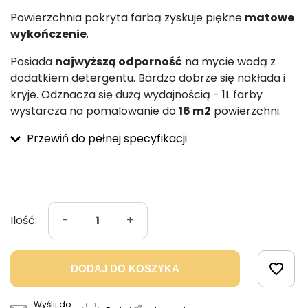
Powierzchnia pokryta farbą zyskuje piękne
matowe
wykończenie
.
Posiada
najwyższą odporność
na mycie wodą z
dodatkiem detergentu. Bardzo dobrze się nakłada i
kryje. Odznacza się dużą wydajnością - 1L farby
wystarcza na pomalowanie do
16 m2
powierzchni.
Przewiń do pełnej specyfikacji
Ilość:
-
+
favorite_border
DODAJ DO KOSZYKA
Wyślij do