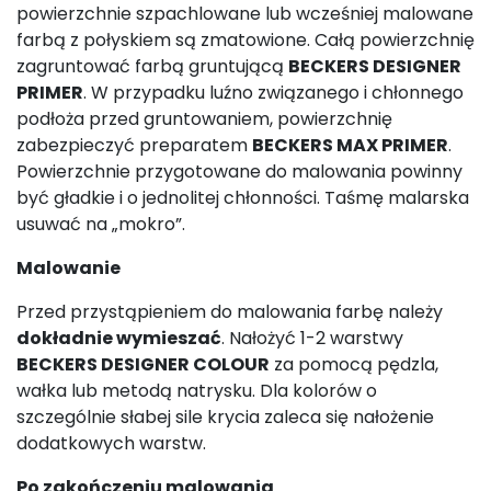
powierzchnie szpachlowane lub wcześniej malowane
farbą z połyskiem są zmatowione. Całą powierzchnię
zagruntować farbą gruntującą
BECKERS DESIGNER
PRIMER
. W przypadku luźno związanego i chłonnego
podłoża przed gruntowaniem, powierzchnię
zabezpieczyć preparatem
BECKERS MAX PRIMER
.
Powierzchnie przygotowane do malowania powinny
być gładkie i o jednolitej chłonności. Taśmę malarska
usuwać na „mokro”.
Malowanie
Przed przystąpieniem do malowania farbę należy
dokładnie wymieszać
. Nałożyć 1-2 warstwy
BECKERS DESIGNER COLOUR
za pomocą pędzla,
wałka lub metodą natrysku. Dla kolorów o
szczególnie słabej sile krycia zaleca się nałożenie
dodatkowych warstw.
Po zakończeniu malowania