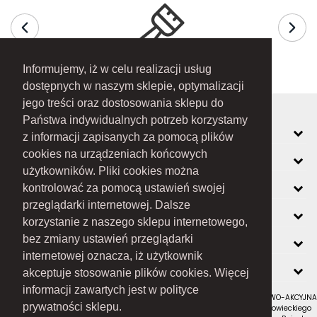
Informujemy, iż w celu realizacji usług
dostępnych w naszym sklepie, optymalizacji
jego treści oraz dostosowania sklepu do
Państwa indywidualnych potrzeb korzystamy
MOJE KONTO
z informacji zapisanych za pomocą plików
cookies na urządzeniach końcowych
INFORMACJE
użytkowników. Pliki cookies można
O FIRMIE
kontrolować za pomocą ustawień swojej
przeglądarki internetowej. Dalsze
ZOBACZ RÓWNIEŻ
korzystanie z naszego sklepu internetowego,
KONTAKT
bez zmiany ustawień przeglądarki
internetowej oznacza, iż użytkownik
NEWSLETTER
akceptuje stosowanie plików cookies. Więcej
informacji zawartych jest w polityce
RAMEX SPÓŁKA Z OGRANICZONĄ ODPOWIEDZIALNOŚCIĄ SPÓŁKA KOMANDYTOWO-AKCYJNA
prywatności sklepu.
z siedzibą w Nowym Sączu (adres siedziby i adres do doręczeń: ul. Wiśniowieckiego