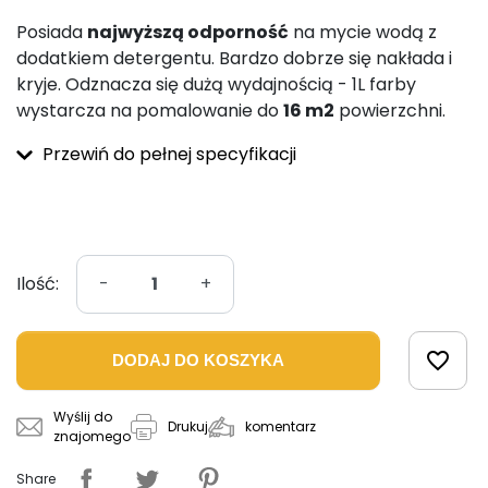
Posiada
najwyższą odporność
na mycie wodą z
dodatkiem detergentu. Bardzo dobrze się nakłada i
kryje. Odznacza się dużą wydajnością - 1L farby
wystarcza na pomalowanie do
16 m2
powierzchni.
Przewiń do pełnej specyfikacji
Ilość:
-
+
favorite_border
DODAJ DO KOSZYKA
Wyślij do
komentarz
Drukuj
znajomego
Share