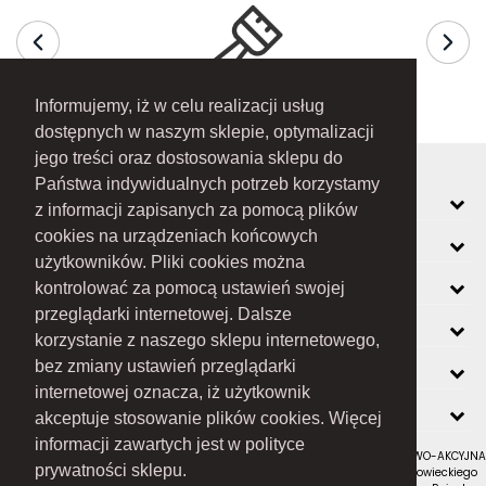
Informujemy, iż w celu realizacji usług
dostępnych w naszym sklepie, optymalizacji
jego treści oraz dostosowania sklepu do
Państwa indywidualnych potrzeb korzystamy
MOJE KONTO
z informacji zapisanych za pomocą plików
cookies na urządzeniach końcowych
INFORMACJE
użytkowników. Pliki cookies można
O FIRMIE
kontrolować za pomocą ustawień swojej
przeglądarki internetowej. Dalsze
ZOBACZ RÓWNIEŻ
korzystanie z naszego sklepu internetowego,
KONTAKT
bez zmiany ustawień przeglądarki
internetowej oznacza, iż użytkownik
NEWSLETTER
akceptuje stosowanie plików cookies. Więcej
informacji zawartych jest w polityce
RAMEX SPÓŁKA Z OGRANICZONĄ ODPOWIEDZIALNOŚCIĄ SPÓŁKA KOMANDYTOWO-AKCYJNA
prywatności sklepu.
z siedzibą w Nowym Sączu (adres siedziby i adres do doręczeń: ul. Wiśniowieckiego