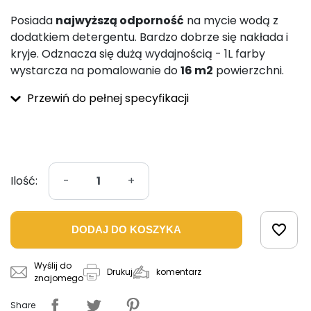
Posiada
najwyższą odporność
na mycie wodą z
dodatkiem detergentu. Bardzo dobrze się nakłada i
kryje. Odznacza się dużą wydajnością - 1L farby
wystarcza na pomalowanie do
16 m2
powierzchni.
Przewiń do pełnej specyfikacji
Ilość:
-
+
favorite_border
DODAJ DO KOSZYKA
Wyślij do
komentarz
Drukuj
znajomego
Share