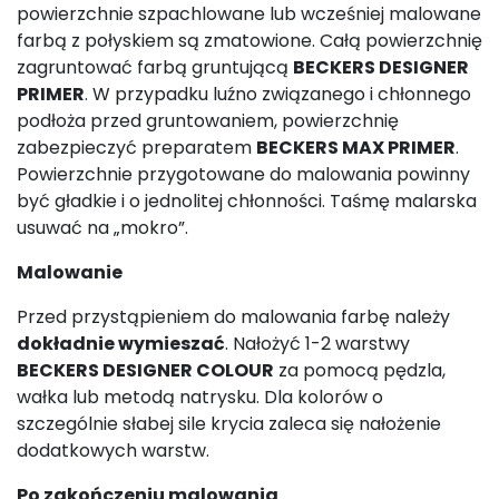
powierzchnie szpachlowane lub wcześniej malowane
farbą z połyskiem są zmatowione. Całą powierzchnię
zagruntować farbą gruntującą
BECKERS DESIGNER
PRIMER
. W przypadku luźno związanego i chłonnego
podłoża przed gruntowaniem, powierzchnię
zabezpieczyć preparatem
BECKERS MAX PRIMER
.
Powierzchnie przygotowane do malowania powinny
być gładkie i o jednolitej chłonności. Taśmę malarska
usuwać na „mokro”.
Malowanie
Przed przystąpieniem do malowania farbę należy
dokładnie wymieszać
. Nałożyć 1-2 warstwy
BECKERS DESIGNER COLOUR
za pomocą pędzla,
wałka lub metodą natrysku. Dla kolorów o
szczególnie słabej sile krycia zaleca się nałożenie
dodatkowych warstw.
Po zakończeniu malowania