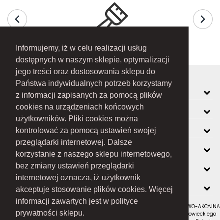
Informujemy, iż w celu realizacji usług
dostępnych w naszym sklepie, optymalizacji
jego treści oraz dostosowania sklepu do
Państwa indywidualnych potrzeb korzystamy
MOJE KONTO
z informacji zapisanych za pomocą plików
cookies na urządzeniach końcowych
INFORMACJE
użytkowników. Pliki cookies można
O FIRMIE
kontrolować za pomocą ustawień swojej
przeglądarki internetowej. Dalsze
ZOBACZ RÓWNIEŻ
korzystanie z naszego sklepu internetowego,
KONTAKT
bez zmiany ustawień przeglądarki
internetowej oznacza, iż użytkownik
NEWSLETTER
akceptuje stosowanie plików cookies. Więcej
informacji zawartych jest w polityce
RAMEX SPÓŁKA Z OGRANICZONĄ ODPOWIEDZIALNOŚCIĄ SPÓŁKA KOMANDYTOWO-AKCYJNA
prywatności sklepu.
z siedzibą w Nowym Sączu (adres siedziby i adres do doręczeń: ul. Wiśniowieckiego