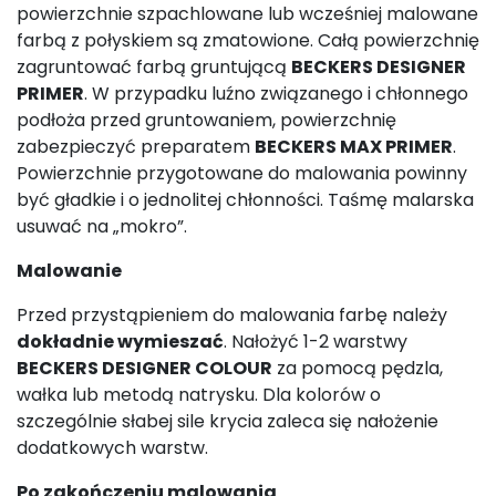
powierzchnie szpachlowane lub wcześniej malowane
farbą z połyskiem są zmatowione. Całą powierzchnię
zagruntować farbą gruntującą
BECKERS DESIGNER
PRIMER
. W przypadku luźno związanego i chłonnego
podłoża przed gruntowaniem, powierzchnię
zabezpieczyć preparatem
BECKERS MAX PRIMER
.
Powierzchnie przygotowane do malowania powinny
być gładkie i o jednolitej chłonności. Taśmę malarska
usuwać na „mokro”.
Malowanie
Przed przystąpieniem do malowania farbę należy
dokładnie wymieszać
. Nałożyć 1-2 warstwy
BECKERS DESIGNER COLOUR
za pomocą pędzla,
wałka lub metodą natrysku. Dla kolorów o
szczególnie słabej sile krycia zaleca się nałożenie
dodatkowych warstw.
Po zakończeniu malowania