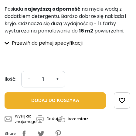
Posiada
najwyższą odporność
na mycie wodą z
dodatkiem detergentu. Bardzo dobrze się nakłada i
kryje. Odznacza się dużą wydajnością - 1L farby
wystarcza na pomalowanie do
16 m2
powierzchni.
Przewiń do pełnej specyfikacji
Ilość:
-
+
favorite_border
DODAJ DO KOSZYKA
Wyślij do
komentarz
Drukuj
znajomego
Share