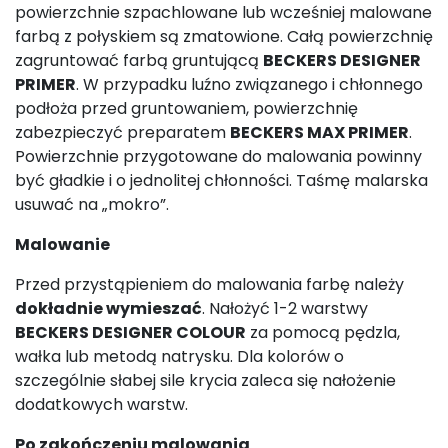
powierzchnie szpachlowane lub wcześniej malowane
farbą z połyskiem są zmatowione. Całą powierzchnię
zagruntować farbą gruntującą
BECKERS DESIGNER
PRIMER
. W przypadku luźno związanego i chłonnego
podłoża przed gruntowaniem, powierzchnię
zabezpieczyć preparatem
BECKERS MAX PRIMER
.
Powierzchnie przygotowane do malowania powinny
być gładkie i o jednolitej chłonności. Taśmę malarska
usuwać na „mokro”.
Malowanie
Przed przystąpieniem do malowania farbę należy
dokładnie wymieszać
. Nałożyć 1-2 warstwy
BECKERS DESIGNER COLOUR
za pomocą pędzla,
wałka lub metodą natrysku. Dla kolorów o
szczególnie słabej sile krycia zaleca się nałożenie
dodatkowych warstw.
Po zakończeniu malowania