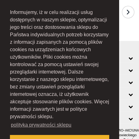
Informujemy, iż w celu realizacji usług
dostępnych w naszym sklepie, optymalizacji
jego treści oraz dostosowania sklepu do
Państwa indywidualnych potrzeb korzystamy
z informacji zapisanych za pomocą plików
cookies na urządzeniach końcowych
MOJE KONTO
użytkowników. Pliki cookies można
kontrolować za pomocą ustawień swojej
INFORMACJE
przeglądarki internetowej. Dalsze
korzystanie z naszego sklepu internetowego,
O FIRMIE
bez zmiany ustawień przeglądarki
ZOBACZ RÓWNIEŻ
internetowej oznacza, iż użytkownik
akceptuje stosowanie plików cookies. Więcej
KONTAKT
informacji zawartych jest w polityce
NEWSLETTER
prywatności sklepu.
polityka prywatności sklepu
RAMEX SPÓŁKA Z OGRANICZONĄ ODPOWIEDZIALNOŚCIĄ SPÓŁKA KOMANDYTOWO-AKCYJNA
z siedzibą w Nowym Sączu (adres siedziby i adres do doręczeń: ul. Wiśniowieckiego