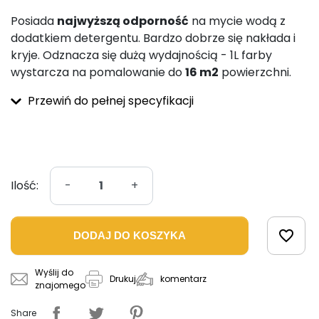
Posiada
najwyższą odporność
na mycie wodą z
dodatkiem detergentu. Bardzo dobrze się nakłada i
kryje. Odznacza się dużą wydajnością - 1L farby
wystarcza na pomalowanie do
16 m2
powierzchni.
Przewiń do pełnej specyfikacji
Ilość:
-
+
favorite_border
DODAJ DO KOSZYKA
Wyślij do
komentarz
Drukuj
znajomego
Share