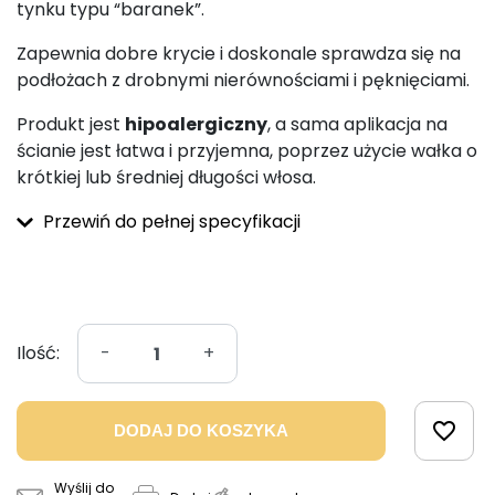
tynku typu “baranek”.
Zapewnia dobre krycie i doskonale sprawdza się na
podłożach z drobnymi nierównościami i pęknięciami.
Produkt jest
hipoalergiczny
, a sama aplikacja na
ścianie jest łatwa i przyjemna, poprzez użycie wałka o
krótkiej lub średniej długości włosa.
Przewiń do pełnej specyfikacji
Ilość:
-
+
favorite_border
DODAJ DO KOSZYKA
Wyślij do