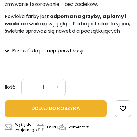
zmywanie i szorowanie - bez zacieków.
Powłoka farby jest
odporna na grzyby, a plamy i
woda
nie wnikają w jej głąb. Farba jest silnie kryjąca,
świetnie sprawdzi się nawet dla początkujących.
Przewiń do pełnej specyfikacji
Ilość:
-
+
favorite_border
DODAJ DO KOSZYKA
Wyślij do
komentarz
Drukuj
znajomego