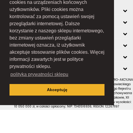
cookies na urządzeniach końcowych
MOJE KONTO
użytkowników. Pliki cookies można
kontrolować za pomocą ustawień swojej
INFORMACJE
przeglądarki internetowej. Dalsze
korzystanie z naszego sklepu internetowego,
O FIRMIE
bez zmiany ustawień przeglądarki
ZOBACZ RÓWNIEŻ
internetowej oznacza, iż użytkownik
akceptuje stosowanie plików cookies. Więcej
KONTAKT
informacji zawartych jest w polityce
NEWSLETTER
prywatności sklepu.
polityka prywatności sklepu
RAMEX SPÓŁKA Z OGRANICZONĄ ODPOWIEDZIALNOŚCIĄ SPÓŁKA KOMANDYTOWO-AKCYJNA
z siedzibą w Nowym Sączu (adres siedziby i adres do doręczeń: ul. Wiśniowieckiego
123 C, 33-300 Nowy Sącz); wpisana do Rejestru Przedsiębiorców Krajowego Rejestru
Akceptuję
Sądowego pod numerem KRS 0000434051; sąd rejestrowy, w którym przechowywana
jest dokumentacja spółki: Sąd Rejonowy dla Krakowa-Śródmieścia w Krakowie, XII
Wydział Gospodarczy Krajowego Rejestru Sądowego; kapitał zakładowy w wysokości:
10 050 000 zł, w całości opłacony; NIP: 7343516936; REGON: 122671197
Proudly designed by
Wszystkie prawa zastrzeżone