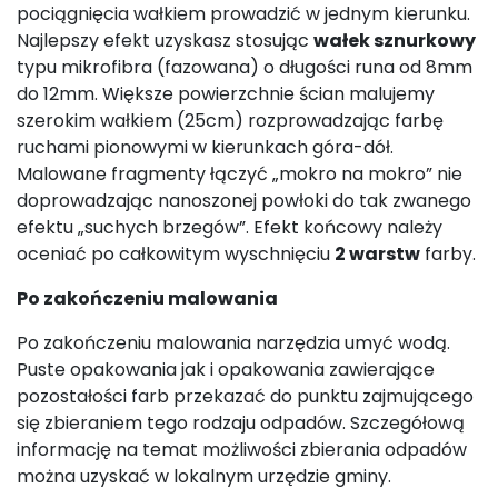
pociągnięcia wałkiem prowadzić w jednym kierunku.
Najlepszy efekt uzyskasz stosując
wałek sznurkowy
typu mikrofibra (fazowana) o długości runa od 8mm
do 12mm. Większe powierzchnie ścian malujemy
szerokim wałkiem (25cm) rozprowadzając farbę
ruchami pionowymi w kierunkach góra-dół.
Malowane fragmenty łączyć „mokro na mokro” nie
doprowadzając nanoszonej powłoki do tak zwanego
efektu „suchych brzegów”. Efekt końcowy należy
oceniać po całkowitym wyschnięciu
2 warstw
farby.
Po zakończeniu malowania
Po zakończeniu malowania narzędzia umyć wodą.
Puste opakowania jak i opakowania zawierające
pozostałości farb przekazać do punktu zajmującego
się zbieraniem tego rodzaju odpadów. Szczegółową
informację na temat możliwości zbierania odpadów
można uzyskać w lokalnym urzędzie gminy.