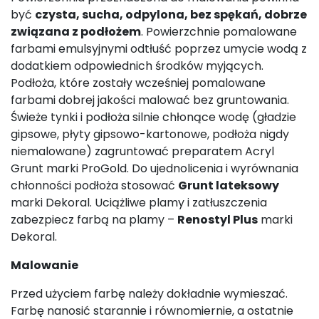
być
czysta, sucha, odpylona, bez spękań, dobrze
związana z podłożem
. Powierzchnie pomalowane
farbami emulsyjnymi odtłuść poprzez umycie wodą z
dodatkiem odpowiednich środków myjących.
Podłoża, które zostały wcześniej pomalowane
farbami dobrej jakości malować bez gruntowania.
Świeże tynki i podłoża silnie chłonące wodę (gładzie
gipsowe, płyty gipsowo-kartonowe, podłoża nigdy
niemalowane) zagruntować preparatem Acryl
Grunt marki ProGold. Do ujednolicenia i wyrównania
chłonności podłoża stosować
Grunt lateksowy
marki Dekoral. Uciążliwe plamy i zatłuszczenia
zabezpiecz farbą na plamy –
Renostyl Plus
marki
Dekoral.
Malowanie
Przed użyciem farbę należy dokładnie wymieszać.
Farbę nanosić starannie i równomiernie, a ostatnie