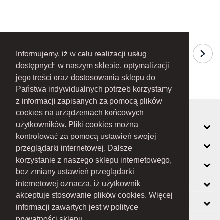
Informujemy, iż w celu realizacji usług
dostępnych w naszym sklepie, optymalizacji
jego treści oraz dostosowania sklepu do
Państwa indywidualnych potrzeb korzystamy
z informacji zapisanych za pomocą plików
cookies na urządzeniach końcowych
MOJE KONTO
użytkowników. Pliki cookies można
kontrolować za pomocą ustawień swojej
INFORMACJE
przeglądarki internetowej. Dalsze
korzystanie z naszego sklepu internetowego,
O FIRMIE
bez zmiany ustawień przeglądarki
ZOBACZ RÓWNIEŻ
internetowej oznacza, iż użytkownik
akceptuje stosowanie plików cookies. Więcej
KONTAKT
informacji zawartych jest w polityce
NEWSLETTER
prywatności sklepu.