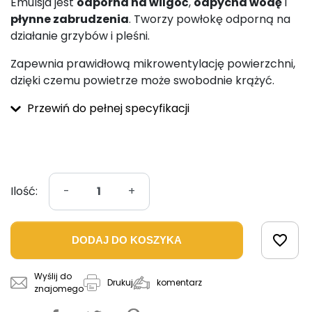
Emulsja jest
odporna na wilgoć
,
odpycha wodę
i
płynne zabrudzenia
. Tworzy powłokę odporną na
działanie grzybów i pleśni.
Zapewnia prawidłową mikrowentylację powierzchni,
dzięki czemu powietrze może swobodnie krążyć.
Przewiń do pełnej specyfikacji
Ilość:
-
+
favorite_border
DODAJ DO KOSZYKA
Wyślij do
komentarz
Drukuj
znajomego