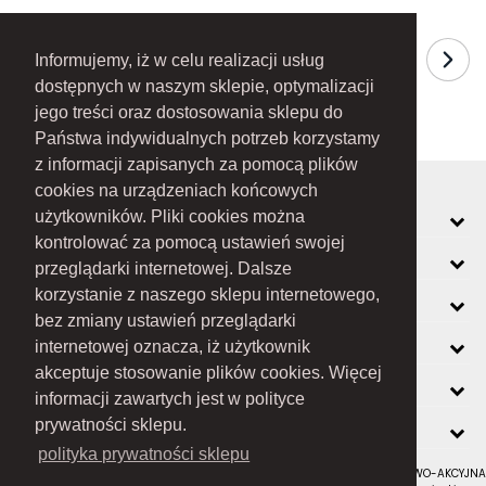
Informujemy, iż w celu realizacji usług
dostępnych w naszym sklepie, optymalizacji
jego treści oraz dostosowania sklepu do
Państwa indywidualnych potrzeb korzystamy
z informacji zapisanych za pomocą plików
cookies na urządzeniach końcowych
MOJE KONTO
użytkowników. Pliki cookies można
kontrolować za pomocą ustawień swojej
INFORMACJE
przeglądarki internetowej. Dalsze
korzystanie z naszego sklepu internetowego,
O FIRMIE
bez zmiany ustawień przeglądarki
ZOBACZ RÓWNIEŻ
internetowej oznacza, iż użytkownik
akceptuje stosowanie plików cookies. Więcej
KONTAKT
informacji zawartych jest w polityce
NEWSLETTER
prywatności sklepu.
polityka prywatności sklepu
RAMEX SPÓŁKA Z OGRANICZONĄ ODPOWIEDZIALNOŚCIĄ SPÓŁKA KOMANDYTOWO-AKCYJNA