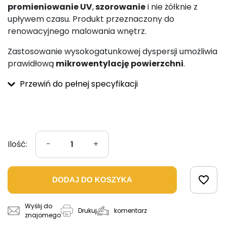
promieniowanie UV
,
szorowanie
i nie żółknie z
upływem czasu. Produkt przeznaczony do
renowacyjnego malowania wnętrz.
Zastosowanie wysokogatunkowej dyspersji umożliwia
prawidłową
mikrowentylację powierzchni
.
Przewiń do pełnej specyfikacji
Ilość:
-
+
favorite_border
DODAJ DO KOSZYKA
Wyślij do
komentarz
Drukuj
znajomego