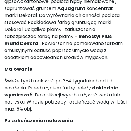
gipsowokartonowe, podłoża nigdy niemalowane)
zagruntować gruntem
Aquagrunt
koncentrat
marki Dekoral. Do wyrównania chłonności podłoża
stosować Podkładową farbę gruntującą marki
Dekoral. Uciążliwe plamy i zatłuszczenia
zabezpieczać farbą na plamy –
Renostyl Plus
marki Dekoral
. Powierzchnie pomalowane farbami
emulsyjnymi odtłuść poprzez umycie wodą z
dodatkiem odpowiednich środków myjących.
Malowanie
Świeże tynki malować po 3-4 tygodniach od ich
nałożenia. Przed użyciem farbę należy
dokładnie
wymieszać.
Do aplikacji wyrobu używać wałka lub
natrysku. W razie potrzeby rozcieńczać wodą w ilości
max. 5% obj.
Po zakończeniu malowania