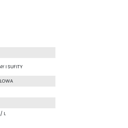
Y I SUFITY
YLOWA
/ L