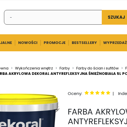
SZUKAJ
CJALNE
NOWOŚCI
PROMOCJE
BESTSELLERY
WYPRZEDAŻ
łówna
Wykończenia wnętrz
Farby
Farby do ścian i sufitów
RBA AKRYLOWA DEKORAL ANTYREFLEKSYJNA ŚNIEŻNOBIAŁA 5L P
Oceny:
|
Inde
FARBA AKRYLO
ANTYREFLEKSYJ