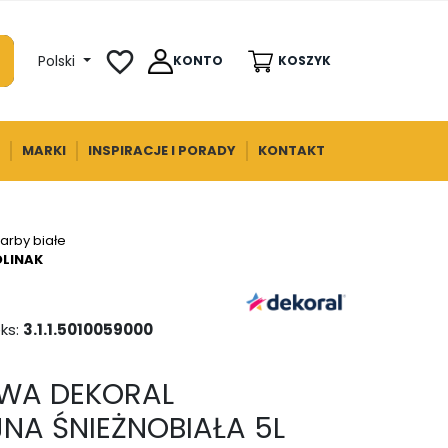
favorite_border
Polski
KONTO
KOSZYK
MARKI
INSPIRACJE I PORADY
KONTAKT
Farby białe
OLINAK
ks:
3.1.1.5010059000
WA DEKORAL
NA ŚNIEŻNOBIAŁA 5L