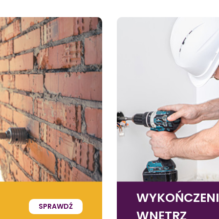
WYKOŃCZEN
SPRAWDŹ
WNĘTRZ