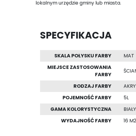
lokalnym urzędzie gminy lub miasta.
SPECYFIKACJA
SKALA POŁYSKU FARBY
MAT
MIEJSCE ZASTOSOWANIA
ŚCIAN
FARBY
RODZAJ FARBY
AKR
POJEMNOŚĆ FARBY
5L
GAMA KOLORYSTYCZNA
BIAŁY
WYDAJNOŚĆ FARBY
16 M2