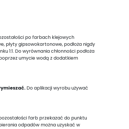
Pozostałości po farbach klejowych
owe, płyty gipsowokartonowe, podłoża nigdy
ku 1:1. Do wyrównania chłonności podłoża
 poprzez umycie wodą z dodatkiem
wymieszać.
Do aplikacji wyrobu używać
pozostałości farb przekazać do punktu
zbierania odpadów można uzyskać w