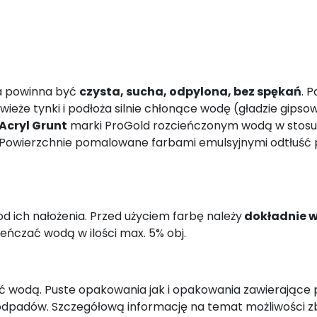
a powinna być
czysta, sucha, odpylona, bez spękań
. 
ieże tynki i podłoża silnie chłonące wodę (gładzie gips
Acryl Grunt
marki ProGold rozcieńczonym wodą w stosun
 Powierzchnie pomalowane farbami emulsyjnymi odtłuść
d ich nałożenia. Przed użyciem farbę należy
dokładnie 
ieńczać wodą w ilości max. 5% obj.
 wodą. Puste opakowania jak i opakowania zawierające 
 odpadów. Szczegółową informację na temat możliwości 