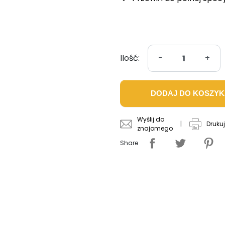
Ilość:
-
+
DODAJ DO KOSZY
Wyślij do
|
Drukuj
znajomego
Share