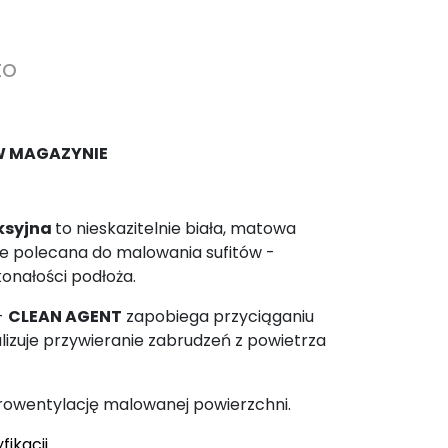
to
W MAGAZYNIE
eksyjna
to nieskazitelnie biała, matowa
ie polecana do malowania sufitów -
onałości podłoża.
-
CLEAN AGENT
zapobiega przyciąganiu
lizuje przywieranie zabrudzeń z powietrza
rowentylację malowanej powierzchni.
fikacji