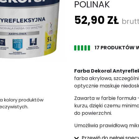
POLINAK
52,90 ZŁ
brut
17 PRODUKTÓW 
Farba Dekoral Antyrefl
farba akrylowa, szczególn
optycznie maskuje niedosk
Zawarta w farbie formuła 
a kolory produktów
kurzu, dzięki czemu minima
zeczywistych.
do powierzchni.
Umożliwia prawidłową mik
Przewiń do pełnej specy