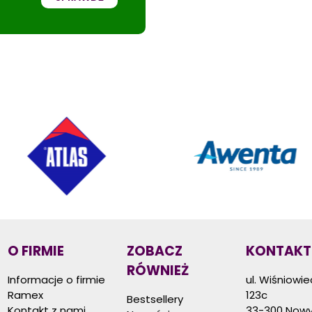
O FIRMIE
ZOBACZ
KONTAKT
RÓWNIEŻ
Informacje o firmie
ul. Wiśniowi
Ramex
123c
Bestsellery
Kontakt z nami
33-300 Nowy