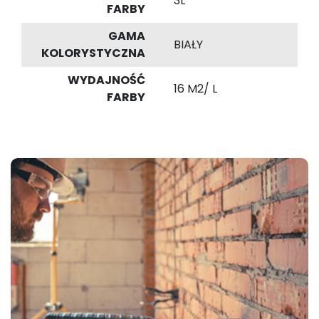
3L
FARBY
GAMA
BIAŁY
KOLORYSTYCZNA
WYDAJNOŚĆ
16 M2/ L
FARBY