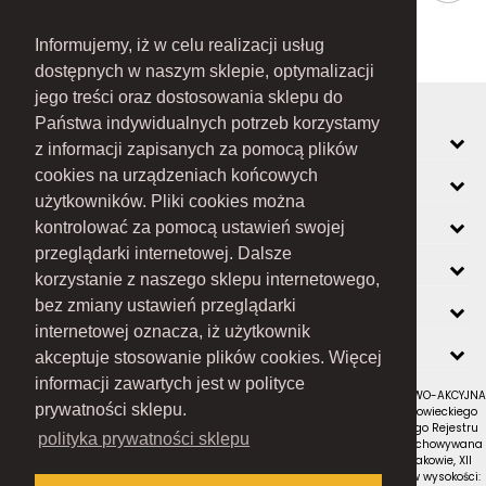
Informujemy, iż w celu realizacji usług
dostępnych w naszym sklepie, optymalizacji
jego treści oraz dostosowania sklepu do
Państwa indywidualnych potrzeb korzystamy
MOJE KONTO
z informacji zapisanych za pomocą plików
cookies na urządzeniach końcowych
INFORMACJE
użytkowników. Pliki cookies można
O FIRMIE
kontrolować za pomocą ustawień swojej
przeglądarki internetowej. Dalsze
ZOBACZ RÓWNIEŻ
korzystanie z naszego sklepu internetowego,
KONTAKT
bez zmiany ustawień przeglądarki
internetowej oznacza, iż użytkownik
NEWSLETTER
akceptuje stosowanie plików cookies. Więcej
informacji zawartych jest w polityce
RAMEX SPÓŁKA Z OGRANICZONĄ ODPOWIEDZIALNOŚCIĄ SPÓŁKA KOMANDYTOWO-AKCYJNA
prywatności sklepu.
z siedzibą w Nowym Sączu (adres siedziby i adres do doręczeń: ul. Wiśniowieckiego
123 C, 33-300 Nowy Sącz); wpisana do Rejestru Przedsiębiorców Krajowego Rejestru
polityka prywatności sklepu
Sądowego pod numerem KRS 0000434051; sąd rejestrowy, w którym przechowywana
jest dokumentacja spółki: Sąd Rejonowy dla Krakowa-Śródmieścia w Krakowie, XII
Wydział Gospodarczy Krajowego Rejestru Sądowego; kapitał zakładowy w wysokości: