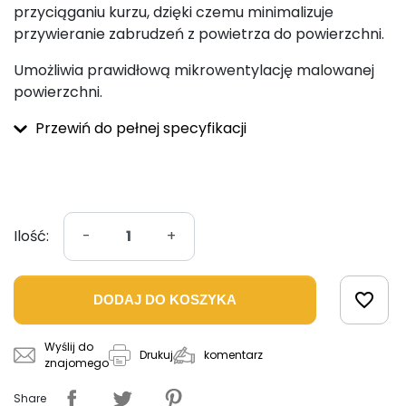
przyciąganiu kurzu, dzięki czemu minimalizuje
przywieranie zabrudzeń z powietrza do powierzchni.
Umożliwia prawidłową mikrowentylację malowanej
powierzchni.
Przewiń do pełnej specyfikacji
Ilość:
-
+
favorite_border
DODAJ DO KOSZYKA
Wyślij do
komentarz
Drukuj
znajomego
Share