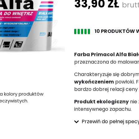
33,90 ZŁ
brut
10 PRODUKTÓW 
Farba Primacol Alfa Bia
przeznaczona do malowania
Charakteryzuje się dobry
wykończeniem
powłoki. F
bardzo dobrej relacji ceny 
a kolory produktów
zeczywistych.
Produkt ekologiczny
nie 
intensywnego zapachu.
Przewiń do pełnej specy