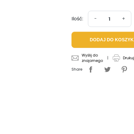
Ilość:
-
+
DODAJ DO KOSZY
Wyślij do
|
Drukuj
znajomego
Share