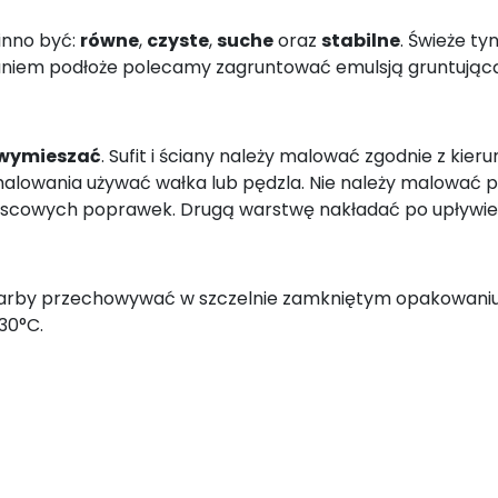
inno być:
równe
,
czyste
,
suche
oraz
stabilne
. Świeże t
aniem podłoże polecamy zagruntować emulsją gruntują
 wymieszać
. Sufit i ściany należy malować zgodnie z kie
o malowania używać wałka lub pędzla. Nie należy malować
jscowych poprawek. Drugą warstwę nakładać po upływie 
 farby przechowywać w szczelnie zamkniętym opakowaniu
30°C.