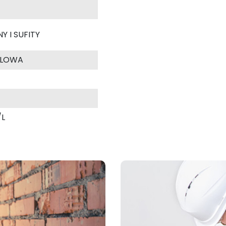
Y I SUFITY
YLOWA
/L