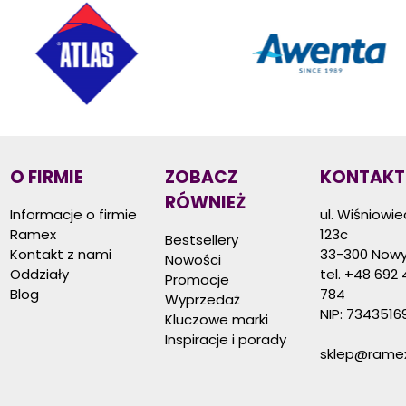
O FIRMIE
ZOBACZ
KONTAKT
RÓWNIEŻ
Informacje o firmie
ul. Wiśniowi
Ramex
123c
Bestsellery
Kontakt z nami
33-300 Nowy
Nowości
Oddziały
tel.
+48 692 
Promocje
Blog
784
Wyprzedaż
NIP: 7343516
Kluczowe marki
Inspiracje i porady
sklep@ramex