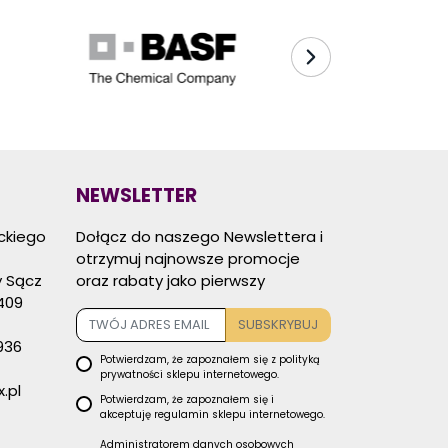
NEWSLETTER
eckiego
Dołącz do naszego Newslettera i
otrzymuj najnowsze promocje
 Sącz
oraz rabaty jako pierwszy
409
SUBSKRYBUJ
936
Potwierdzam, że zapoznałem się z
polityką
prywatności
sklepu internetowego.
.pl
Potwierdzam, że zapoznałem się i
akceptuję
regulamin sklepu
internetowego.
Administratorem danych osobowych