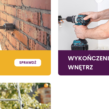
WYKOŃCZEN
SPRAWDŹ
WNĘTRZ