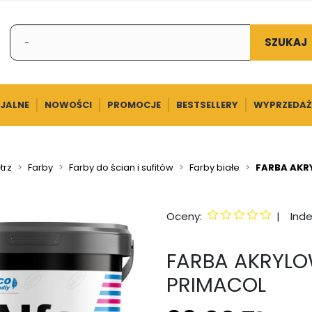
SZUKAJ
CJALNE
NOWOŚCI
PROMOCJE
BESTSELLERY
WYPRZEDAŻ
trz
Farby
Farby do ścian i sufitów
Farby białe
FARBA AKR
Oceny:
|
Inde
FARBA AKRYLOW
PRIMACOL