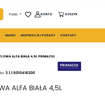
favorite_border
Polski
KONTO
KOSZYK
MARKI
INSPIRACJE I PORADY
KONTAKT
YLOWA ALFA BIAŁA 4,5L PRIMACOL
ks:
3.1.1.5010416200
A ALFA BIAŁA 4,5L