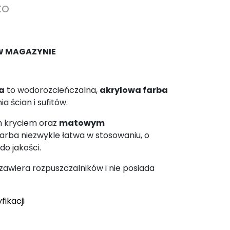
to
W MAGAZYNIE
ła
to wodorozcieńczalna,
akrylowa farba
 ścian i sufitów.
m kryciem oraz
matowym
arba niezwykle łatwa w stosowaniu, o
do jakości.
zawiera rozpuszczalników i nie posiada
fikacji