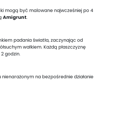
ynki mogą być malowane najwcześniej po 4
cą
Amigrunt
.
runkiem padania światła, zaczynając od
 półsuchym wałkiem. Każdą płaszczyznę
2 godzin.
 nienarażonym na bezpośrednie działanie