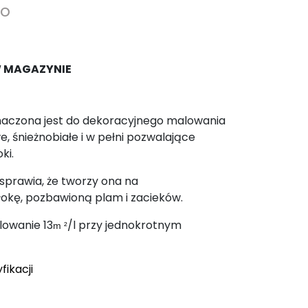
to
W MAGAZYNIE
aczona jest do dekoracyjnego malowania
e, śnieżnobiałe i w pełni pozwalające
ki.
 sprawia, że tworzy ona na
łokę, pozbawioną plam i zacieków.
owanie 13
/l przy jednokrotnym
m ²
fikacji