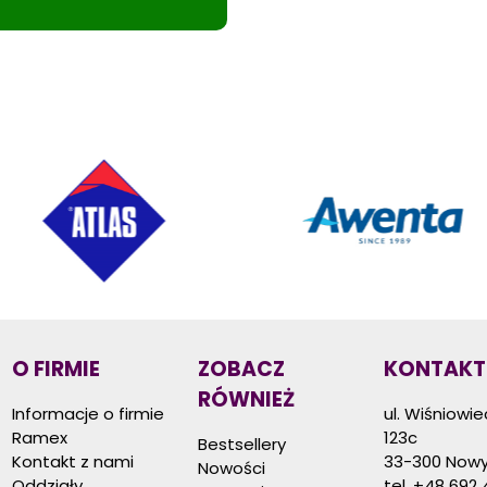
O FIRMIE
ZOBACZ
KONTAKT
RÓWNIEŻ
Informacje o firmie
ul. Wiśniowi
Ramex
123c
Bestsellery
Kontakt z nami
33-300 Nowy
Nowości
Oddziały
tel.
+48 692 