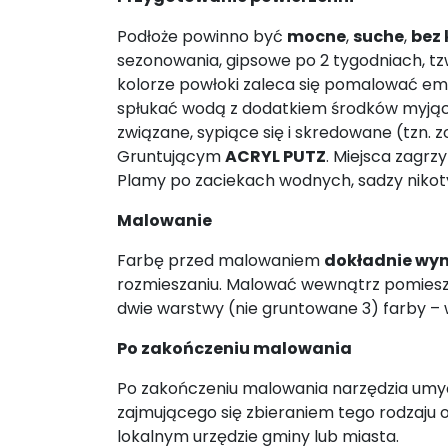
Podłoże powinno być
mocne
,
suche
,
bez
sezonowania, gipsowe po 2 tygodniach, tzw
kolorze powłoki zaleca się pomalować e
spłukać wodą z dodatkiem środków myjącyc
związane, sypiące się i skredowane (tzn.
Gruntującym
ACRYL PUTZ
. Miejsca zagr
Plamy po zaciekach wodnych, sadzy nikoty
Malowanie
Farbę przed malowaniem
dokładnie wy
rozmieszaniu. Malować wewnątrz pomieszc
dwie warstwy (nie gruntowane 3) farby – 
Po zakończeniu malowania
Po zakończeniu malowania narzędzia umyć
zajmującego się zbieraniem tego rodzaju
lokalnym urzędzie gminy lub miasta.