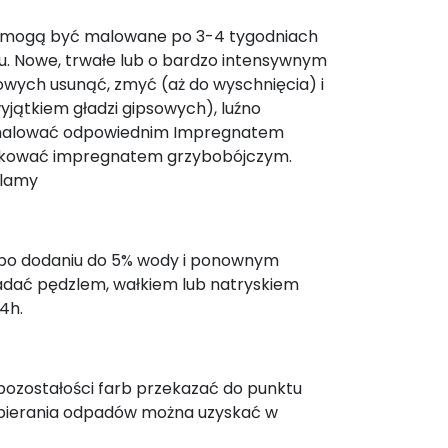
 mogą być malowane po 3-4 tygodniach
niu. Nowe, trwałe lub o bardzo intensywnym
ejowych usunąć, zmyć (aż do wyschnięcia) i
jątkiem gładzi gipsowych), luźno
ę pomalować odpowiednim Impregnatem
ynfekować impregnatem grzybobójczym.
Plamy
je po dodaniu do 5% wody i ponownym
adać pędzlem, wałkiem lub natryskiem
4h.
pozostałości farb przekazać do punktu
zbierania odpadów można uzyskać w