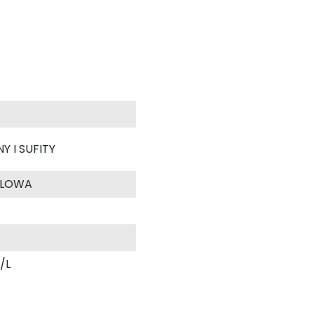
Y I SUFITY
YLOWA
/L