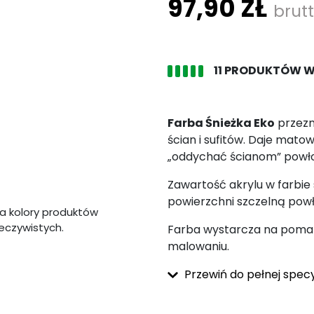
97,90 ZŁ
brut
11 PRODUKTÓW 
Farba Śnieżka Eko
przezn
ścian i sufitów. Daje matow
„oddychać ścianom” powło
Zawartość akrylu w farbie
powierzchni szczelną pow
a kolory produktów
zeczywistych.
Farba wystarcza na pomal
malowaniu.
Przewiń do pełnej specy