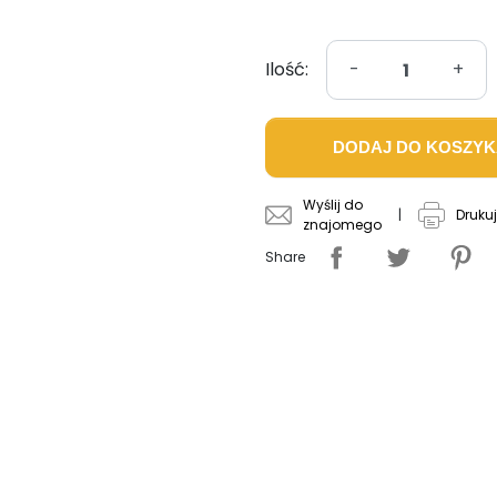
Ilość:
-
+
DODAJ DO KOSZY
Wyślij do
|
Drukuj
znajomego
Share