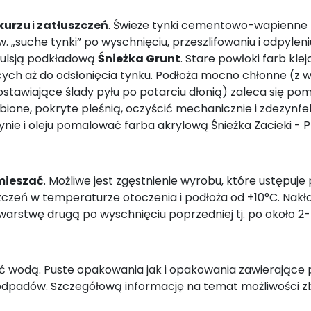
 kurzu
i
zatłuszczeń
. Świeże tynki cementowo-wapienne
. „suche tynki” po wyschnięciu, przeszlifowaniu i odpyle
mulsją podkładową
Śnieżka Grunt
. Stare powłoki farb kl
h aż do odsłonięcia tynku. Podłoża mocno chłonne (z wy
 zostawiające ślady pyłu po potarciu dłonią) zaleca si
zybione, pokryte pleśnią, oczyścić mechanicznie i zdez
nie i oleju pomalować farba akrylową Śnieżka Zacieki - 
mieszać
. Możliwe jest zgęstnienie wyrobu, które ustępu
zeń w temperaturze otoczenia i podłoża od +10°C. Nakł
warstwę drugą po wyschnięciu poprzedniej tj. po około 2-
 wodą. Puste opakowania jak i opakowania zawierające 
 odpadów. Szczegółową informację na temat możliwości 