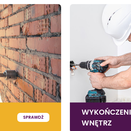
WYKOŃCZEN
SPRAWDŹ
WNĘTRZ