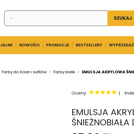
SZUKAJ
CJALNE
NOWOŚCI
PROMOCJE
BESTSELLERY
WYPRZEDAŻ
Farby do ścian i sufitów
Farby białe
EMULSJA AKRYLOWA ŚNIEŻ
Oceny:
|
Inde
EMULSJA AKRY
ŚNIEŻNOBIAŁA 