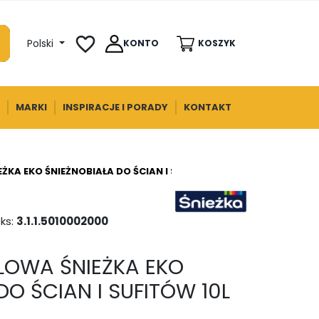
favorite_border
Polski
KONTO
KOSZYK
MARKI
INSPIRACJE I PORADY
KONTAKT
KA EKO ŚNIEŻNOBIAŁA DO ŚCIAN I SUFITÓW 10L
ks:
3.1.1.5010002000
LOWA ŚNIEŻKA EKO
DO ŚCIAN I SUFITÓW 10L