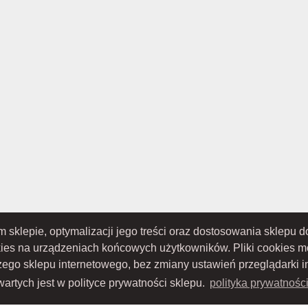
ym sklepie, optymalizacji jego treści oraz dostosowania sklepu
TOWO-AKCYJNA z siedzibą w Nowym Sączu (adres siedziby i adres do doręczeń: ul. 
S 0000434051; sąd rejestrowy, w którym przechowywana jest dokumentacja spółki: S
kies na urządzeniach końcowych użytkowników. Pliki cookies 
ru Sądowego; kapitał zakładowy w wysokości: 10 050 000 zł, w całości opłacony; NIP:
szego sklepu internetowego, bez zmiany ustawień przeglądarki i
artych jest w polityce prywatności sklepu.
polityka prywatnośc
Proudly designed by
Wszystkie prawa zastrzeżone