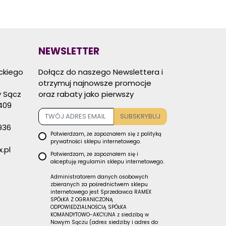
NEWSLETTER
eckiego
Dołącz do naszego Newslettera i
otrzymuj najnowsze promocje
 Sącz
oraz rabaty jako pierwszy
409
SUBSKRYBUJ
936
Potwierdzam, że zapoznałem się z
polityką
prywatności
sklepu internetowego.
.pl
Potwierdzam, że zapoznałem się i
akceptuję
regulamin sklepu
internetowego.
Administratorem danych osobowych
zbieranych za pośrednictwem sklepu
internetowego jest Sprzedawca RAMEX
SPÓŁKA Z OGRANICZONĄ
ODPOWIEDZIALNOŚCIĄ SPÓŁKA
KOMANDYTOWO-AKCYJNA z siedzibą w
Nowym Sączu (adres siedziby i adres do