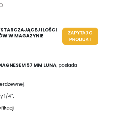
o
YSTARCZAJĄCEJ ILOŚCI
ZAPYTAJ O
ÓW W MAGAZYNIE
PRODUKT
MAGNESEM 57 MM LUNA
, posiada
ierdzewnej.
 1/4″.
fikacji