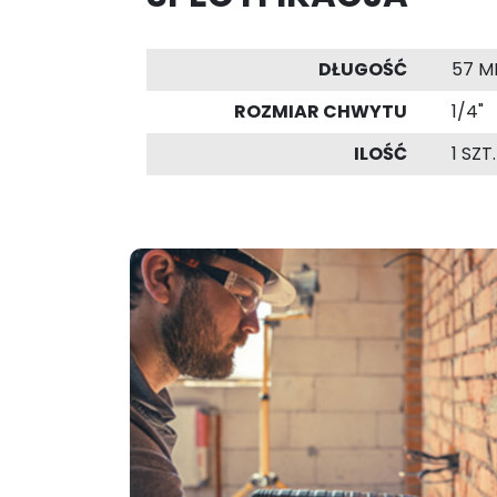
DŁUGOŚĆ
57 
ROZMIAR CHWYTU
1/4"
ILOŚĆ
1 SZT.