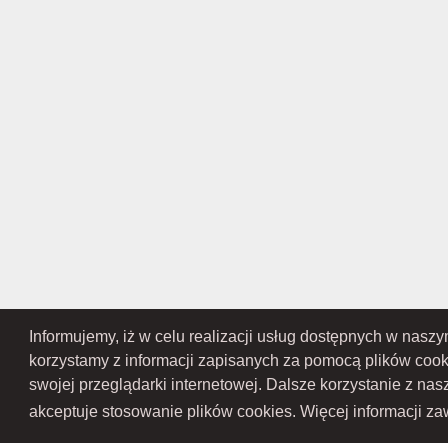
Informujemy, iż w celu realizacji usług dostępnych w nasz
RAMEX SPÓŁKA Z OGRANICZONĄ ODPOWIEDZIALNOŚCIĄ SPÓŁKA KOMANDY
Przedsiębiorców Krajowego Rejestru Sądowego pod numerem KR
korzystamy z informacji zapisanych za pomocą plików coo
Gospodarczy Krajowego Rejest
swojej przeglądarki internetowej. Dalsze korzystanie z na
akceptuje stosowanie plików cookies. Więcej informacji zaw