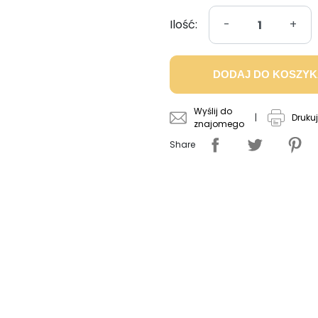
Ilość:
-
+
DODAJ DO KOSZY
Wyślij do
|
Drukuj
znajomego
Share