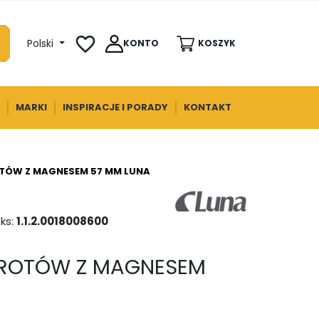
favorite_border
Polski
KONTO
KOSZYK
MARKI
INSPIRACJE I PORADY
KONTAKT
TÓW Z MAGNESEM 57 MM LUNA
ks:
1.1.2.0018008600
ROTÓW Z MAGNESEM