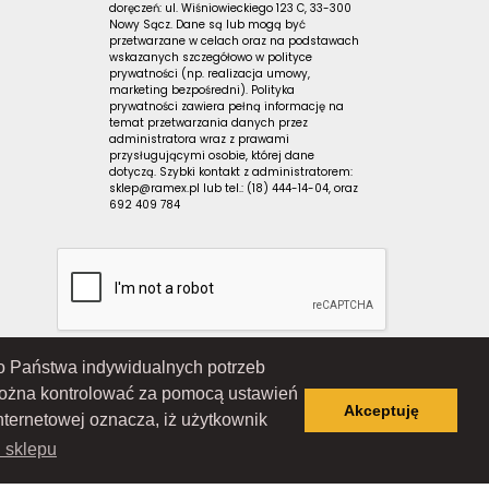
doręczeń: ul. Wiśniowieckiego 123 C, 33-300
Nowy Sącz. Dane są lub mogą być
przetwarzane w celach oraz na podstawach
wskazanych szczegółowo w polityce
prywatności (np. realizacja umowy,
marketing bezpośredni). Polityka
prywatności zawiera pełną informację na
temat przetwarzania danych przez
administratora wraz z prawami
przysługującymi osobie, której dane
dotyczą. Szybki kontakt z administratorem:
sklep@ramex.pl lub tel.: (18) 444-14-04, oraz
692 409 784
 do Państwa indywidualnych potrzeb
Wiśniowieckiego 123 C, 33-300 Nowy Sącz); wpisana do Rejestru
ąd Rejonowy dla Krakowa-Śródmieścia w Krakowie, XII Wydział
można kontrolować za pomocą ustawień
 7343516936; REGON: 122671197
Akceptuję
nternetowej oznacza, iż użytkownik
i sklepu