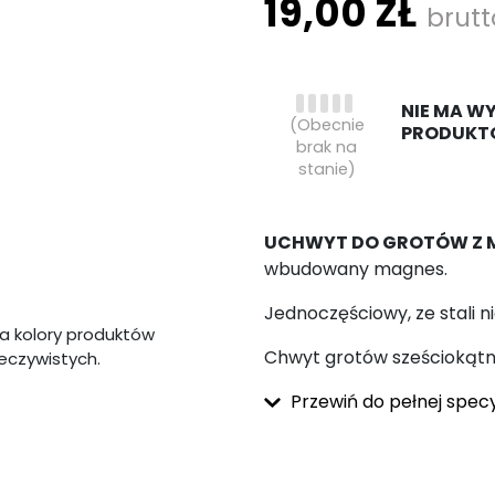
19,00 ZŁ
brutt
NIE MA W
(Obecnie
PRODUKT
brak na
stanie)
UCHWYT DO GROTÓW Z 
wbudowany magnes.
Jednoczęściowy, ze stali n
a kolory produktów
Chwyt grotów sześciokątny
zeczywistych.
Przewiń do pełnej specy