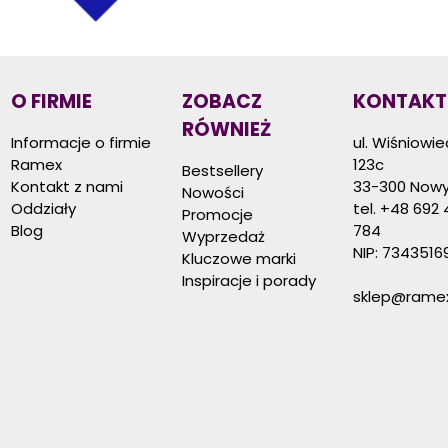
O FIRMIE
ZOBACZ
KONTAKT
RÓWNIEŻ
Informacje o firmie
ul. Wiśniowi
Ramex
123c
Bestsellery
Kontakt z nami
33-300 Nowy
Nowości
Oddziały
tel.
+48 692 
Promocje
Blog
784
Wyprzedaż
NIP: 7343516
Kluczowe marki
Inspiracje i porady
sklep@ramex