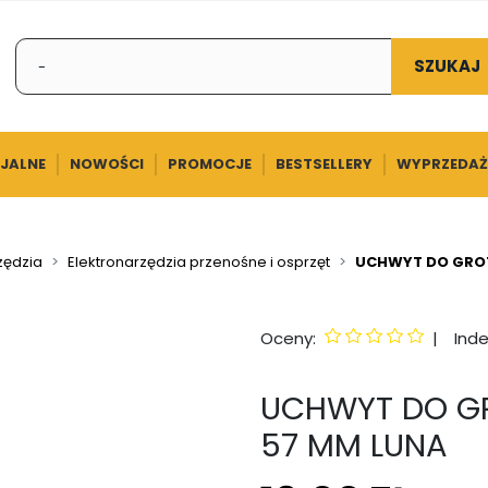
SZUKAJ
CJALNE
NOWOŚCI
PROMOCJE
BESTSELLERY
WYPRZEDAŻ
zędzia
Elektronarzędzia przenośne i osprzęt
UCHWYT DO GRO
Oceny:
|
Inde
UCHWYT DO G
57 MM LUNA