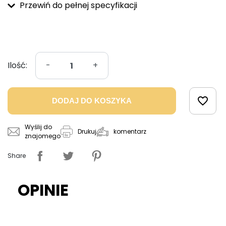
Przewiń do pełnej specyfikacji
Ilość:
-
+
favorite_border
DODAJ DO KOSZYKA
Wyślij do
komentarz
Drukuj
znajomego
Share
OPINIE