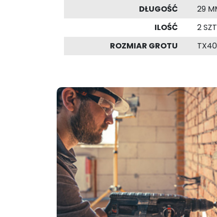
DŁUGOŚĆ
29 M
ILOŚĆ
2 SZT
ROZMIAR GROTU
TX40