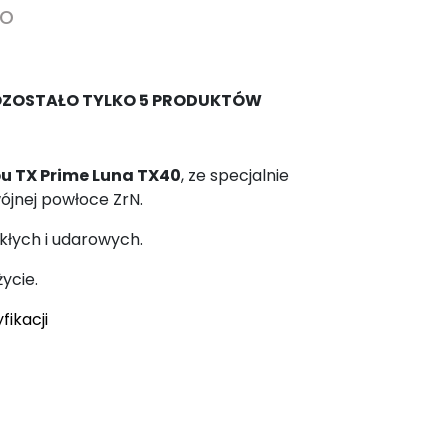
to
OZOSTAŁO TYLKO 5 PRODUKTÓW
u TX Prime Luna TX40
, ze specjalnie
wójnej powłoce ZrN.
kłych i udarowych.
ycie.
fikacji