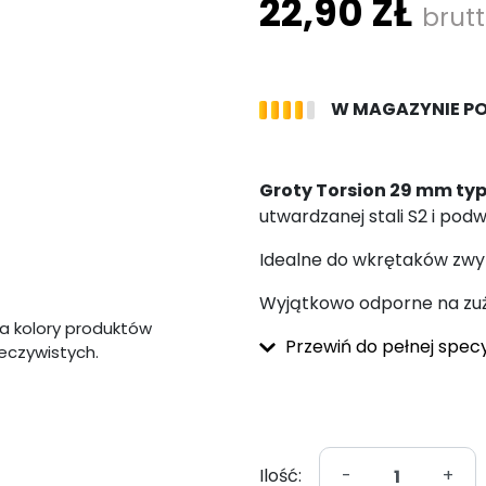
22,90 ZŁ
brut
W MAGAZYNIE P
Groty Torsion 29 mm typ
utwardzanej stali S2 i pod
Idealne do wkrętaków zwy
Wyjątkowo odporne na zuż
a kolory produktów
Przewiń do pełnej specy
zeczywistych.
Ilość:
-
+