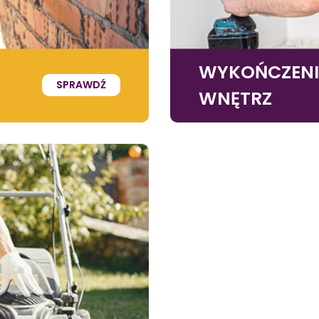
WYKOŃCZEN
SPRAWDŹ
WNĘTRZ