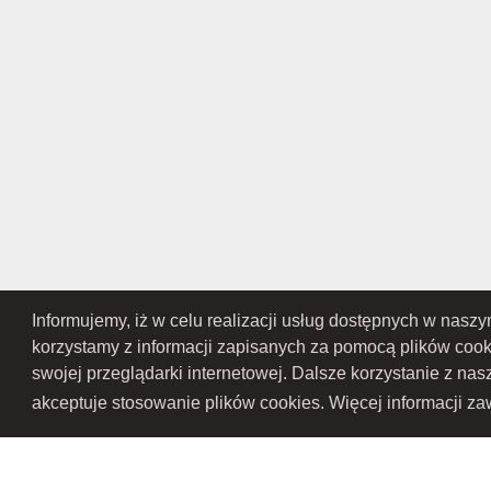
Informujemy, iż w celu realizacji usług dostępnych w nasz
RAMEX SPÓŁKA Z OGRANICZONĄ ODPOWIEDZIALNOŚCIĄ SPÓŁKA KOMANDY
Przedsiębiorców Krajowego Rejestru Sądowego pod numerem KR
korzystamy z informacji zapisanych za pomocą plików coo
Gospodarczy Krajowego Rejest
swojej przeglądarki internetowej. Dalsze korzystanie z na
akceptuje stosowanie plików cookies. Więcej informacji zaw