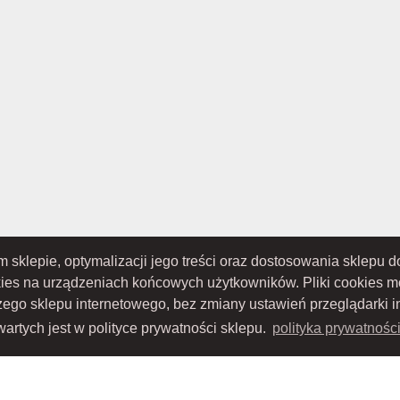
ym sklepie, optymalizacji jego treści oraz dostosowania sklepu
TOWO-AKCYJNA z siedzibą w Nowym Sączu (adres siedziby i adres do doręczeń: ul. 
S 0000434051; sąd rejestrowy, w którym przechowywana jest dokumentacja spółki: S
kies na urządzeniach końcowych użytkowników. Pliki cookies 
ru Sądowego; kapitał zakładowy w wysokości: 10 050 000 zł, w całości opłacony; NIP:
szego sklepu internetowego, bez zmiany ustawień przeglądarki i
artych jest w polityce prywatności sklepu.
polityka prywatnośc
Proudly designed by
Wszystkie prawa zastrzeżone