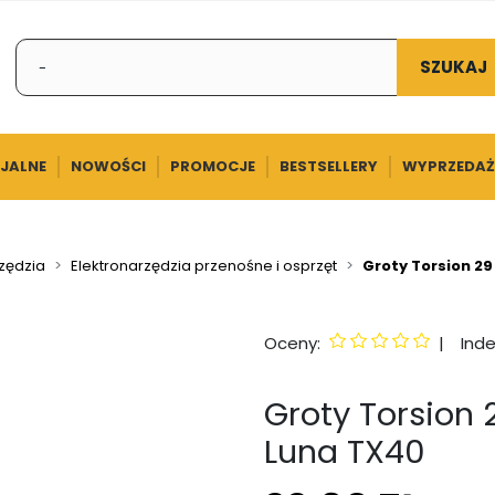
SZUKAJ
CJALNE
NOWOŚCI
PROMOCJE
BESTSELLERY
WYPRZEDAŻ
rzędzia
Elektronarzędzia przenośne i osprzęt
Groty Torsion 2
Oceny:
|
Inde
Groty Torsion
Luna TX40