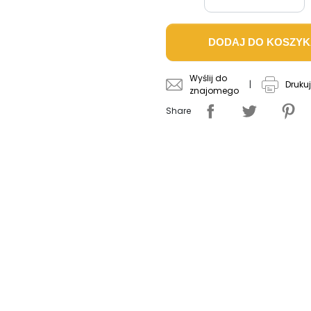
DODAJ DO KOSZY
Wyślij do
|
Drukuj
znajomego
Share