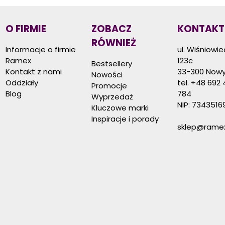
O FIRMIE
ZOBACZ
KONTAKT
RÓWNIEŻ
Informacje o firmie
ul. Wiśniowi
Ramex
123c
Bestsellery
Kontakt z nami
33-300 Nowy
Nowości
Oddziały
tel.
+48 692 
Promocje
Blog
784
Wyprzedaż
NIP: 7343516
Kluczowe marki
Inspiracje i porady
sklep@ramex