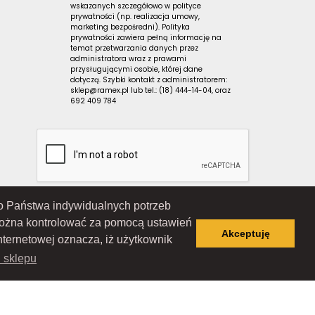
wskazanych szczegółowo w polityce
prywatności (np. realizacja umowy,
marketing bezpośredni). Polityka
prywatności zawiera pełną informację na
temat przetwarzania danych przez
administratora wraz z prawami
przysługującymi osobie, której dane
dotyczą. Szybki kontakt z administratorem:
sklep@ramex.pl lub tel.: (18) 444-14-04, oraz
692 409 784
 do Państwa indywidualnych potrzeb
Wiśniowieckiego 123 C, 33-300 Nowy Sącz); wpisana do Rejestru
ąd Rejonowy dla Krakowa-Śródmieścia w Krakowie, XII Wydział
można kontrolować za pomocą ustawień
 7343516936; REGON: 122671197
Akceptuję
nternetowej oznacza, iż użytkownik
i sklepu