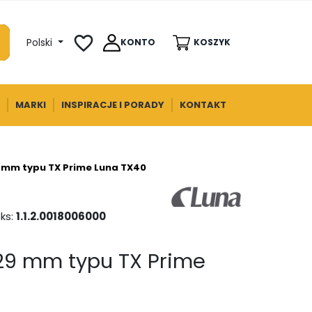
favorite_border
Polski
KONTO
KOSZYK
MARKI
INSPIRACJE I PORADY
KONTAKT
9 mm typu TX Prime Luna TX40
ks:
1.1.2.0018006000
 29 mm typu TX Prime