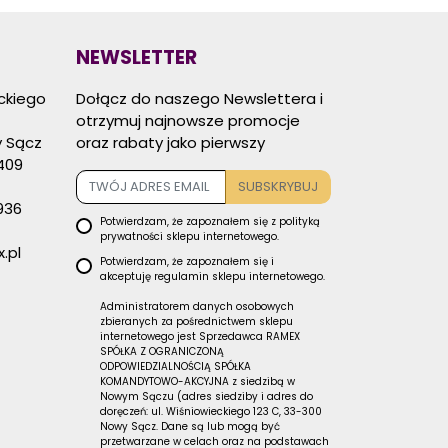
NEWSLETTER
eckiego
Dołącz do naszego Newslettera i
otrzymuj najnowsze promocje
 Sącz
oraz rabaty jako pierwszy
409
SUBSKRYBUJ
936
Potwierdzam, że zapoznałem się z
polityką
prywatności
sklepu internetowego.
.pl
Potwierdzam, że zapoznałem się i
akceptuję
regulamin sklepu
internetowego.
Administratorem danych osobowych
zbieranych za pośrednictwem sklepu
internetowego jest Sprzedawca RAMEX
SPÓŁKA Z OGRANICZONĄ
ODPOWIEDZIALNOŚCIĄ SPÓŁKA
KOMANDYTOWO-AKCYJNA z siedzibą w
Nowym Sączu (adres siedziby i adres do
doręczeń: ul. Wiśniowieckiego 123 C, 33-300
Nowy Sącz. Dane są lub mogą być
przetwarzane w celach oraz na podstawach