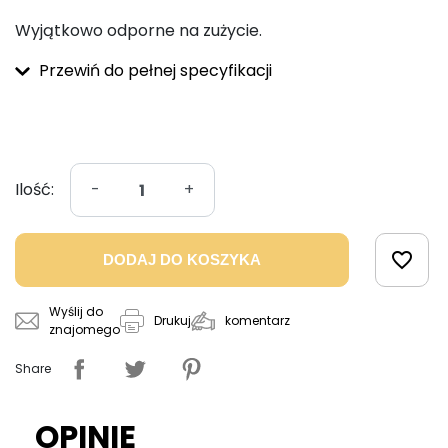
Wyjątkowo odporne na zużycie.
Przewiń do pełnej specyfikacji
Ilość:
-
+
favorite_border
DODAJ DO KOSZYKA
Wyślij do
komentarz
Drukuj
znajomego
Share
OPINIE