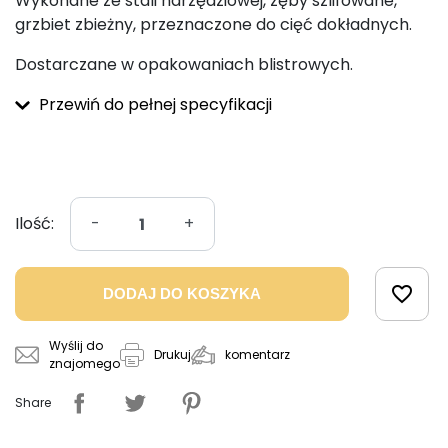
Wykonane ze stali narzędziowej, zęby szlifowane,
grzbiet zbieżny, przeznaczone do cięć dokładnych.
Dostarczane w opakowaniach blistrowych.
Przewiń do pełnej specyfikacji
Ilość:
-
+
favorite_border
DODAJ DO KOSZYKA
Wyślij do
komentarz
Drukuj
znajomego
Share