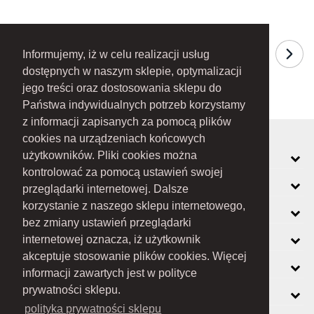
Informujemy, iż w celu realizacji usług
dostępnych w naszym sklepie, optymalizacji
jego treści oraz dostosowania sklepu do
Państwa indywidualnych potrzeb korzystamy
z informacji zapisanych za pomocą plików
cookies na urządzeniach końcowych
MOJE KONTO
użytkowników. Pliki cookies można
kontrolować za pomocą ustawień swojej
INFORMACJE
przeglądarki internetowej. Dalsze
korzystanie z naszego sklepu internetowego,
O FIRMIE
bez zmiany ustawień przeglądarki
ZOBACZ RÓWNIEŻ
internetowej oznacza, iż użytkownik
akceptuje stosowanie plików cookies. Więcej
KONTAKT
informacji zawartych jest w polityce
NEWSLETTER
prywatności sklepu.
polityka prywatności sklepu