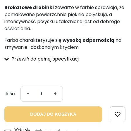
Brokatowe drobinki
zawarte w farbie sprawiają, że
pomalowane powierzchnie pięknie połyskują, a
intensywność połysku uzależniona jest od dobrego
oświetlenia.
Farba charakteryzuje się
wysoką odpornością
na
zmywanie i doskonałym kryciem.
Przewiń do pełnej specyfikacji
Ilość:
-
+
favorite_border
DODAJ DO KOSZYKA
Wyślij do