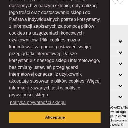
dostępnych w naszym sklepie, optymalizacji
jego treści oraz dostosowania sklepu do
Państwa indywidualnych potrzeb korzystamy
z informacji zapisanych za pomocą plików
cookies na urządzeniach końcowych
MOJE KONTO
użytkowników. Pliki cookies można
kontrolować za pomocą ustawień swojej
INFORMACJE
przeglądarki internetowej. Dalsze
korzystanie z naszego sklepu internetowego,
O FIRMIE
bez zmiany ustawień przeglądarki
ZOBACZ RÓWNIEŻ
internetowej oznacza, iż użytkownik
akceptuje stosowanie plików cookies. Więcej
KONTAKT
informacji zawartych jest w polityce
NEWSLETTER
prywatności sklepu.
polityka prywatności sklepu
RAMEX SPÓŁKA Z OGRANICZONĄ ODPOWIEDZIALNOŚCIĄ SPÓŁKA KOMANDYTOWO-AKCYJNA
z siedzibą w Nowym Sączu (adres siedziby i adres do doręczeń: ul. Wiśniowieckiego
123 C, 33-300 Nowy Sącz); wpisana do Rejestru Przedsiębiorców Krajowego Rejestru
Akceptuję
Sądowego pod numerem KRS 0000434051; sąd rejestrowy, w którym przechowywana
jest dokumentacja spółki: Sąd Rejonowy dla Krakowa-Śródmieścia w Krakowie, XII