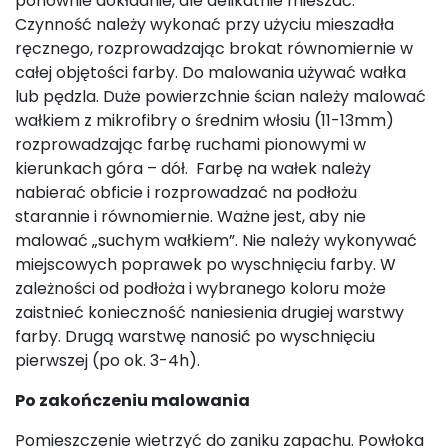
ponownie dokładnie, ale delikatnie mieszać.
Czynność należy wykonać przy użyciu mieszadła
ręcznego, rozprowadzając brokat równomiernie w
całej objętości farby. Do malowania używać wałka
lub pędzla. Duże powierzchnie ścian należy malować
wałkiem z mikrofibry o średnim włosiu (11-13mm)
rozprowadzając farbę ruchami pionowymi w
kierunkach góra – dół. Farbę na wałek należy
nabierać obficie i rozprowadzać na podłożu
starannie i równomiernie. Ważne jest, aby nie
malować „suchym wałkiem”. Nie należy wykonywać
miejscowych poprawek po wyschnięciu farby. W
zależności od podłoża i wybranego koloru może
zaistnieć konieczność naniesienia drugiej warstwy
farby. Drugą warstwę nanosić po wyschnięciu
pierwszej (po ok. 3-4h).
Po zakończeniu malowania
Pomieszczenie wietrzyć do zaniku zapachu. Powłoka