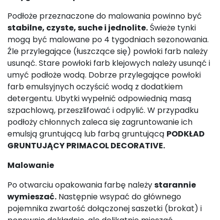
Podłoże przeznaczone do malowania powinno być
stabilne, czyste, suche i jednolite.
Świeże tynki
mogą być malowane po 4 tygodniach sezonowania.
Źle przylegające (łuszczące się) powłoki farb należy
usunąć. Stare powłoki farb klejowych należy usunąć i
umyć podłoże wodą. Dobrze przylegające powłoki
farb emulsyjnych oczyścić wodą z dodatkiem
detergentu. Ubytki wypełnić odpowiednią masą
szpachlową, przeszlifować i odpylić. W przypadku
podłoży chłonnych zaleca się zagruntowanie ich
emulsją gruntującą lub farbą gruntującą
PODKŁAD
GRUNTUJĄCY PRIMACOL DECORATIVE.
Malowanie
Po otwarciu opakowania farbę należy
starannie
wymieszać.
Następnie wsypać do głównego
pojemnika zwartość dołączonej saszetki (brokat) i