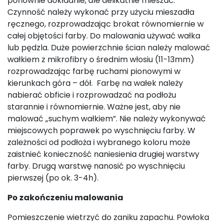
ponownie dokładnie, ale delikatnie mieszać.
Czynność należy wykonać przy użyciu mieszadła
ręcznego, rozprowadzając brokat równomiernie w
całej objętości farby. Do malowania używać wałka
lub pędzla. Duże powierzchnie ścian należy malować
wałkiem z mikrofibry o średnim włosiu (11-13mm)
rozprowadzając farbę ruchami pionowymi w
kierunkach góra – dół. Farbę na wałek należy
nabierać obficie i rozprowadzać na podłożu
starannie i równomiernie. Ważne jest, aby nie
malować „suchym wałkiem”. Nie należy wykonywać
miejscowych poprawek po wyschnięciu farby. W
zależności od podłoża i wybranego koloru może
zaistnieć konieczność naniesienia drugiej warstwy
farby. Drugą warstwę nanosić po wyschnięciu
pierwszej (po ok. 3-4h).
Po zakończeniu malowania
Pomieszczenie wietrzyć do zaniku zapachu. Powłoka