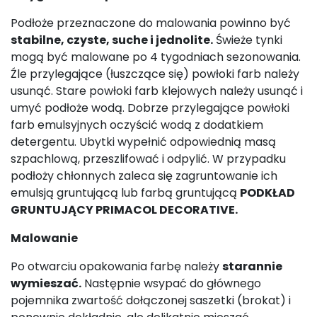
Podłoże przeznaczone do malowania powinno być
stabilne, czyste, suche i jednolite.
Świeże tynki
mogą być malowane po 4 tygodniach sezonowania.
Źle przylegające (łuszczące się) powłoki farb należy
usunąć. Stare powłoki farb klejowych należy usunąć i
umyć podłoże wodą. Dobrze przylegające powłoki
farb emulsyjnych oczyścić wodą z dodatkiem
detergentu. Ubytki wypełnić odpowiednią masą
szpachlową, przeszlifować i odpylić. W przypadku
podłoży chłonnych zaleca się zagruntowanie ich
emulsją gruntującą lub farbą gruntującą
PODKŁAD
GRUNTUJĄCY PRIMACOL DECORATIVE.
Malowanie
Po otwarciu opakowania farbę należy
starannie
wymieszać.
Następnie wsypać do głównego
pojemnika zwartość dołączonej saszetki (brokat) i