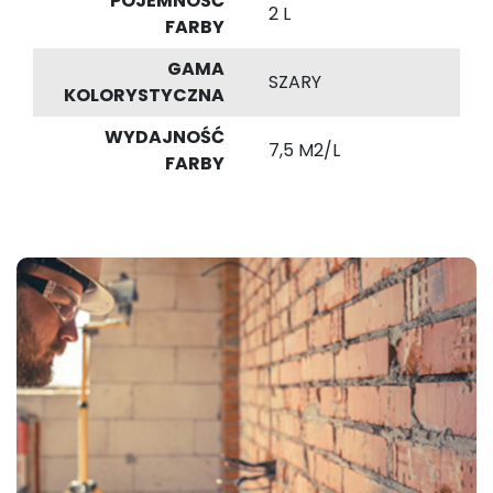
POJEMNOŚĆ
2 L
FARBY
GAMA
SZARY
KOLORYSTYCZNA
WYDAJNOŚĆ
7,5 M2/L
FARBY