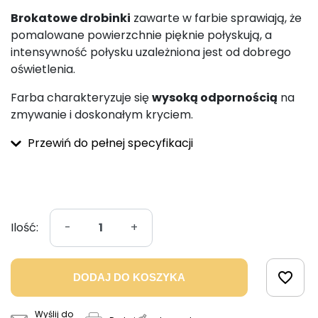
Brokatowe drobinki
zawarte w farbie sprawiają, że
pomalowane powierzchnie pięknie połyskują, a
intensywność połysku uzależniona jest od dobrego
oświetlenia.
Farba charakteryzuje się
wysoką odpornością
na
zmywanie i doskonałym kryciem.
Przewiń do pełnej specyfikacji
Ilość:
-
+
favorite_border
DODAJ DO KOSZYKA
Wyślij do