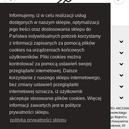
Informujemy, iż w celu realizacji usług
dostępnych w naszym sklepie, optymalizacji
jego treści oraz dostosowania sklepu do
Państwa indywidualnych potrzeb korzystamy
MOJE KONTO
z informacji zapisanych za pomocą plików
cookies na urządzeniach końcowych
INFORMACJE
użytkowników. Pliki cookies można
O FIRMIE
kontrolować za pomocą ustawień swojej
przeglądarki internetowej. Dalsze
ZOBACZ RÓWNIEŻ
korzystanie z naszego sklepu internetowego,
KONTAKT
bez zmiany ustawień przeglądarki
internetowej oznacza, iż użytkownik
NEWSLETTER
akceptuje stosowanie plików cookies. Więcej
informacji zawartych jest w polityce
RAMEX SPÓŁKA Z OGRANICZONĄ ODPOWIEDZIALNOŚCIĄ SPÓŁKA KOMANDYTOWO-AKCYJNA
prywatności sklepu.
z siedzibą w Nowym Sączu (adres siedziby i adres do doręczeń: ul. Wiśniowieckiego
123 C, 33-300 Nowy Sącz); wpisana do Rejestru Przedsiębiorców Krajowego Rejestru
polityka prywatności sklepu
Sądowego pod numerem KRS 0000434051; sąd rejestrowy, w którym przechowywana
jest dokumentacja spółki: Sąd Rejonowy dla Krakowa-Śródmieścia w Krakowie, XII