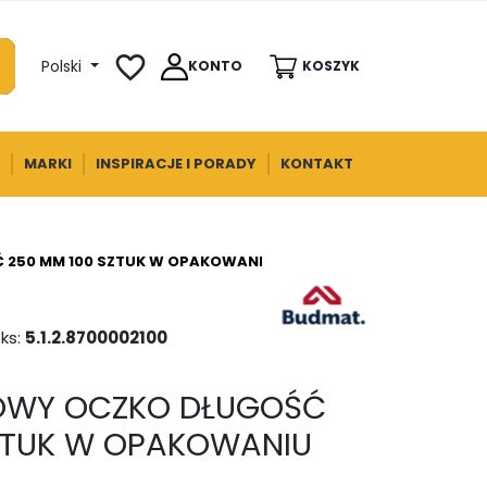
favorite_border
Polski
KONTO
KOSZYK
MARKI
INSPIRACJE I PORADY
KONTAKT
 250 MM 100 SZTUK W OPAKOWANIU BUDMAT
ks:
5.1.2.8700002100
KOWY OCZKO DŁUGOŚĆ
ZTUK W OPAKOWANIU