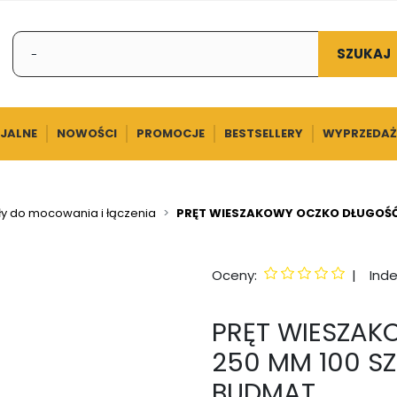
SZUKAJ
CJALNE
NOWOŚCI
PROMOCJE
BESTSELLERY
WYPRZEDAŻ
ły do mocowania i łączenia
PRĘT WIESZAKOWY OCZKO DŁUGOŚĆ
Oceny:
|
Inde
PRĘT WIESZA
250 MM 100 S
BUDMAT