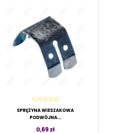
SPRĘŻYNA WIESZAKOWA
PODWÓJNA...
Cena
0,69 zł