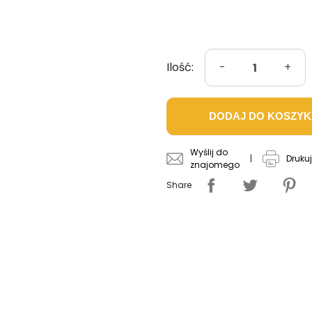
Ilość:
-
+
DODAJ DO KOSZY
Wyślij do
|
Drukuj
znajomego
Share