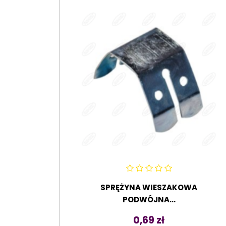
SPRĘŻYNA WIESZAKOWA
PODWÓJNA...
Cena
0,69 zł