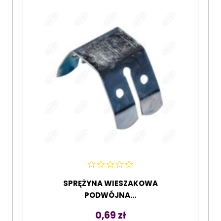
SPRĘŻYNA WIESZAKOWA
PODWÓJNA...
Cena
0,69 zł