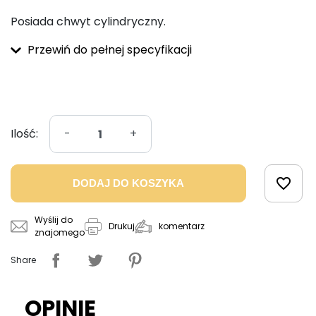
Posiada chwyt cylindryczny.
Przewiń do pełnej specyfikacji
Ilość:
-
+
favorite_border
DODAJ DO KOSZYKA
Wyślij do
komentarz
Drukuj
znajomego
Share
OPINIE