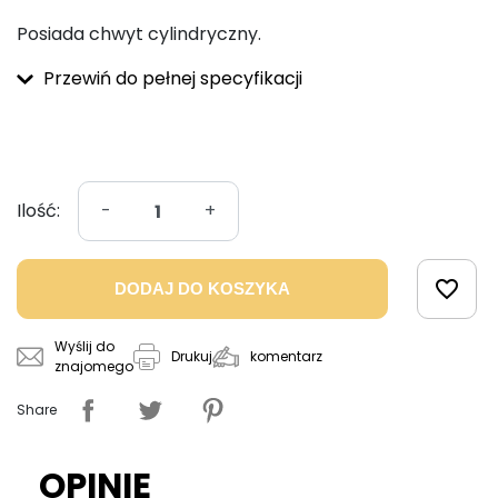
Posiada chwyt cylindryczny.
Przewiń do pełnej specyfikacji
Ilość:
-
+
favorite_border
DODAJ DO KOSZYKA
Wyślij do
komentarz
Drukuj
znajomego
Share
OPINIE